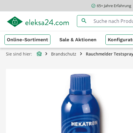
65+ Jahre Erfahrung
springen
Zur Hauptnavigation springen
Online-Sortiment
Sale & Aktionen
Konfigurat
Sie sind hier:
Brandschutz
Rauchmelder Testspra
Bildergalerie überspringen