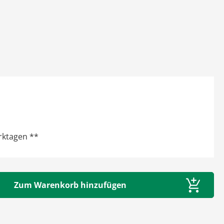
erktagen **
tze die Schaltflächen um die Anzahl zu erhöhen oder zu reduzieren.
Zum Warenkorb hinzufügen