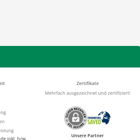
eit
Zertifikate
Mehrfach ausgezeichnet und zertifiziert!
ung
gen
istung
Unsere Partner
nde inkl. bzw.