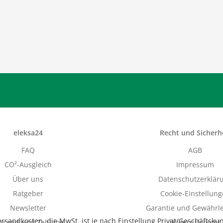
eleksa24
Recht und Sicherh
FAQ
AGB
CO²-Ausgleich
Impressum
Über uns
Datenschutzerklär
Ratgeber
Cookie-Einstellun
Newsletter
Garantie und Gewährle
Versandkosten
, die MwSt. ist je nach Einstellung Privat/Geschäftsku
rsand und Zahlung
Widerrufsrecht