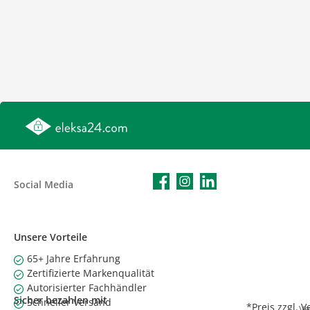
Social Media
Facebook
Instagram
LinkedIn
Unsere Vorteile
65+ Jahre Erfahrung
Zertifizierte Markenqualität
Autorisierter Fachhändler
Sicher bezahlen mit
Schneller Versand
*Preis
zzgl. 
Ve