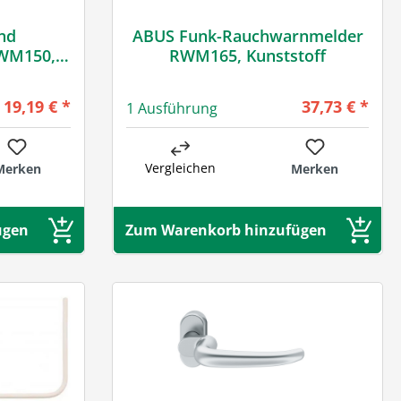
nd
ABUS Funk-Rauchwarnmelder
RWM165, Kunststoff
Regulärer Preis:
Regulärer Pre
19,19 € *
37,73 € *
1 Ausführung
Vergleichen
Merken
Merken
ügen
Zum Warenkorb hinzufügen