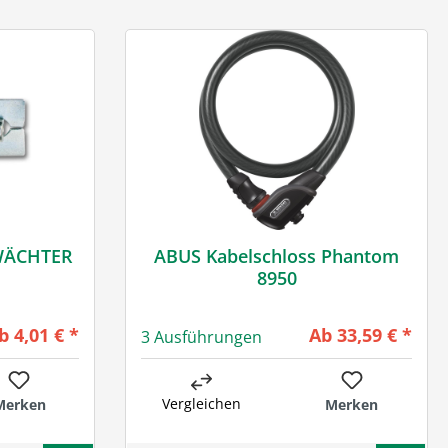
-WÄCHTER
ABUS Kabelschloss Phantom
8950
egulärer Preis:
Regulärer Preis:
b
4,01 € *
Ab
33,59 € *
3 Ausführungen
Vergleichen
Merken
Merken