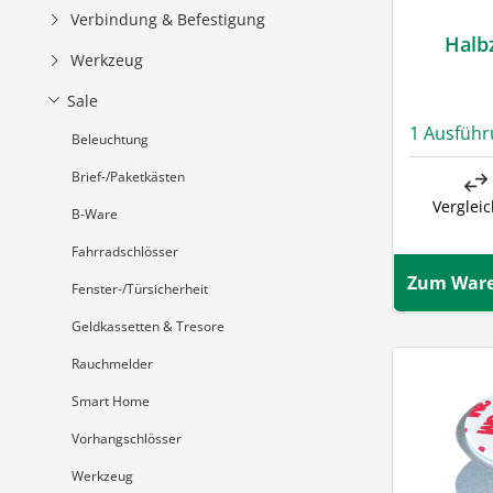
Verbindung & Befestigung
Halb
Werkzeug
Sale
1 Ausfüh
Beleuchtung
Brief-/Paketkästen
Verglei
B-Ware
Fahrradschlösser
Zum Ware
Fenster-/Türsicherheit
Geldkassetten & Tresore
Rauchmelder
Smart Home
Vorhangschlösser
Werkzeug