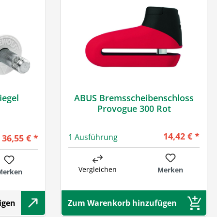
iegel
ABUS Bremsscheibenschloss
Provogue 300 Rot
Regulärer Pre
14,42 € *
gulärer Preis:
1 Ausführung
36,55 € *
Vergleichen
Merken
Merken
igen
Zum Warenkorb hinzufügen