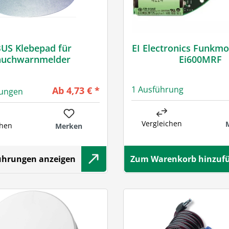
US Klebepad für
EI Electronics Funkmo
auchwarnmelder
Ei600MRF
Regulärer Preis:
1 Ausführung
Ab
4,73 € *
rungen
Vergleichen
chen
Merken
führungen anzeigen
Zum Warenkorb hinzuf