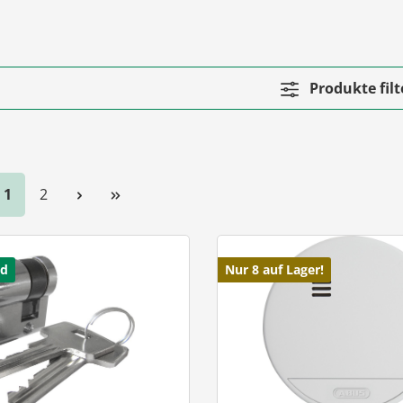
Produkte filt
Seite
Seite
1
2
nd
Nur 8 auf Lager!