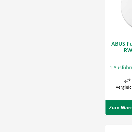
ABUS F
RW
1 Ausfüh
Verglei
Zum Ware