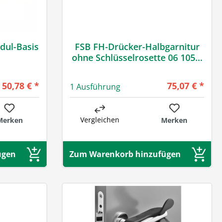
dul-Basis
FSB FH-Drücker-Halbgarnitur
ohne Schlüsselrosette 06 1053,
oval, VK 9 mm, Edelstahl
Regulärer Preis:
Regulärer Pre
50,78 € *
75,07 € *
1 Ausführung
Vergleichen
Merken
Merken
ügen
Zum Warenkorb hinzufügen