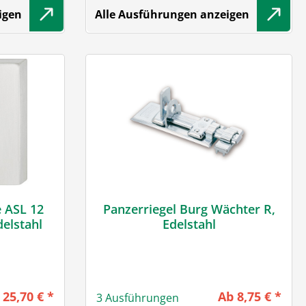
igen
Alle Ausführungen anzeigen
e ASL 12
Panzerriegel Burg Wächter R,
delstahl
Edelstahl
gulärer Preis:
Regulärer Preis
25,70 € *
Ab
8,75 € *
3 Ausführungen