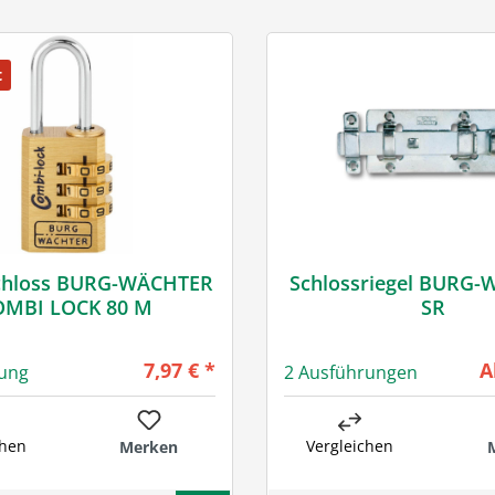
t
chloss BURG-WÄCHTER
Schlossriegel BURG
OMBI LOCK 80 M
SR
Regulärer Preis:
R
7,97 € *
A
rung
2 Ausführungen
chen
Vergleichen
Merken