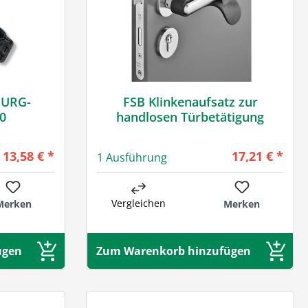
 BURG-
FSB Klinkenaufsatz zur
0
handlosen Türbetätigung
Regulärer Preis:
Regulärer Pre
13,58 € *
17,21 € *
1 Ausführung
Vergleichen
Merken
Merken
ügen
Zum Warenkorb hinzufügen