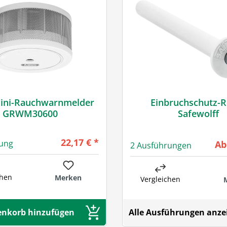
ini-Rauchwarnmelder
Einbruchschutz-R
GRWM30600
Safewolff
Regulärer Preis:
22,17 € *
rung
Re
Ab
2 Ausführungen
chen
Merken
Vergleichen
Alle Ausführungen anze
nkorb hinzufügen