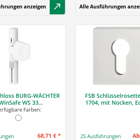
führungen anzeigen
Alle Ausführungen anze
chloss BURG-WÄCHTER
FSB Schlüsselrosett
WinSafe WS 33
1704, mit Nocken, E
leichschließend
erfügbare Farben:
Regulärer Preis:
Re
68,71 € *
Ab
rungen
25 Ausführungen