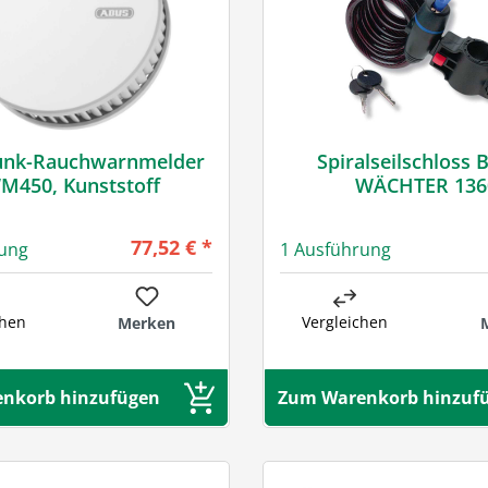
unk-Rauchwarnmelder
Spiralseilschloss
M450, Kunststoff
WÄCHTER 136
Regulärer Preis:
77,52 € *
rung
1 Ausführung
chen
Vergleichen
Merken
nkorb hinzufügen
Zum Warenkorb hinzuf