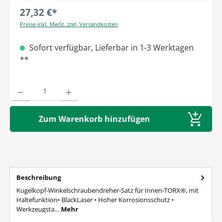
27,32 €*
Preise inkl. MwSt. zzgl. Versandkosten
Sofort verfügbar, Lieferbar in 1-3 Werktagen
**
Produkt Anzahl: Gib den gewünschten Wert ein oder benutze die Schaltflächen um die A
Zum Warenkorb hinzufügen
Beschreibung
Kugelkopf-Winkelschraubendreher-Satz für Innen-TORX®, mit
Haltefunktion• BlackLaser • Hoher Korrosionsschutz •
Werkzeugsta…
Mehr