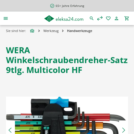
alt springen
65+ Jahre Erfahrung
Sie sind hier:
Werkzeug
Handwerkzeuge
WERA
Winkelschraubendreher-Satz
9tlg. Multicolor HF
Bildergalerie überspringen