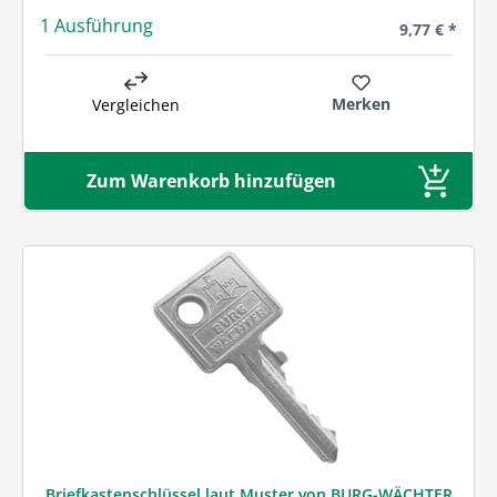
1 Ausführung
Regulärer Pre
9,77 € *
Merken
Vergleichen
Zum Warenkorb hinzufügen
Briefkastenschlüssel laut Muster von BURG-WÄCHTER