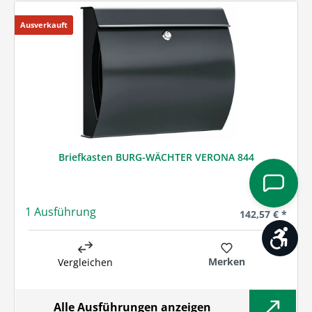
Ausverkauft
Briefkasten BURG-WÄCHTER VERONA 844
1 Ausführung
Regulärer Preis
142,57 € *
Werk
Merken
Vergleichen
Alle Ausführungen anzeigen