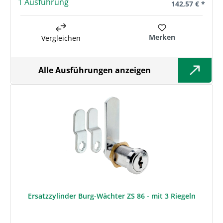
1 Ausführung
Regulärer Preis
142,57 € *
Merken
Vergleichen
Alle Ausführungen anzeigen
Ersatzzylinder Burg-Wächter ZS 86 - mit 3 Riegeln