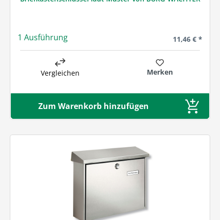
1 Ausführung
Regulärer Prei
11,46 € *
Merken
Vergleichen
Zum Warenkorb hinzufügen