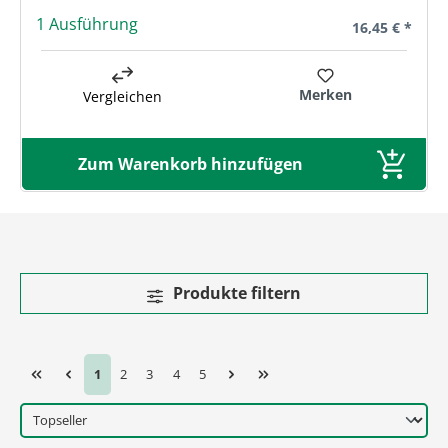
1 Ausführung
Regulärer Prei
16,45 € *
Merken
Vergleichen
Zum Warenkorb hinzufügen
Produkte filtern
Seite
Seite
Seite
Seite
Seite
1
2
3
4
5