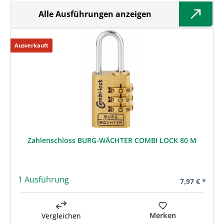
Alle Ausführungen anzeigen
Ausverkauft
Zahlenschloss BURG-WÄCHTER COMBI LOCK 80 M
1 Ausführung
Regulärer Pre
7,97 € *
Merken
Vergleichen