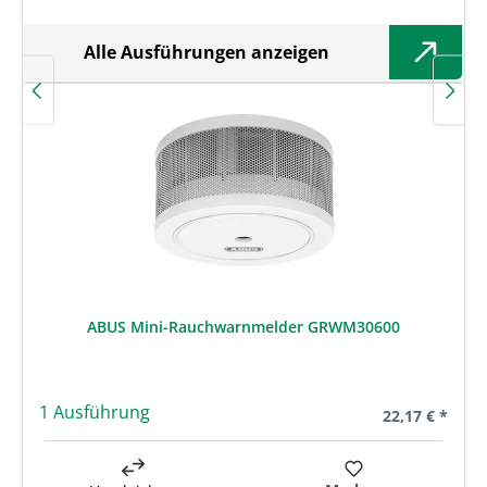
Alle Ausführungen anzeigen
ABUS Mini-Rauchwarnmelder GRWM30600
1 Ausführung
Regulärer Prei
22,17 € *