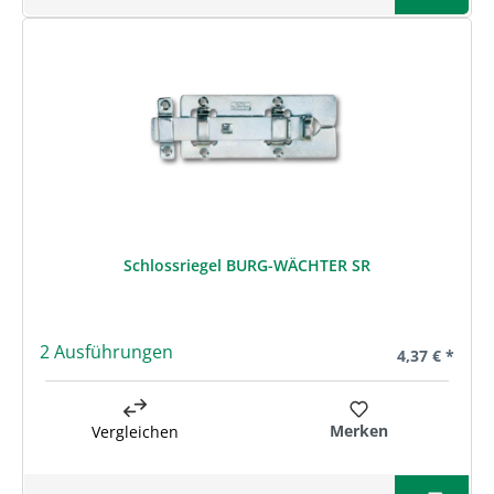
Schlossriegel BURG-WÄCHTER SR
2 Ausführungen
Regulärer Pre
4,37 € *
Merken
Vergleichen