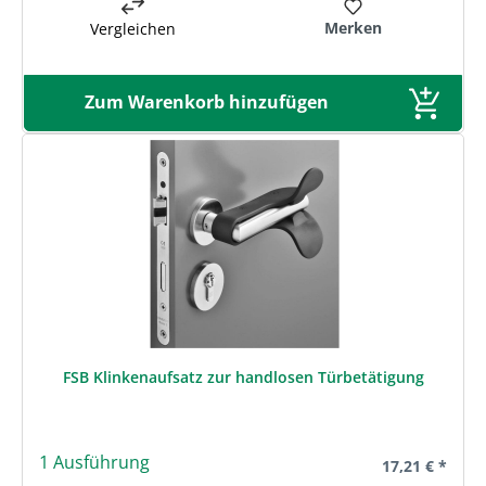
Merken
Vergleichen
Zum Warenkorb hinzufügen
FSB Klinkenaufsatz zur handlosen Türbetätigung
1 Ausführung
Regulärer Prei
17,21 € *