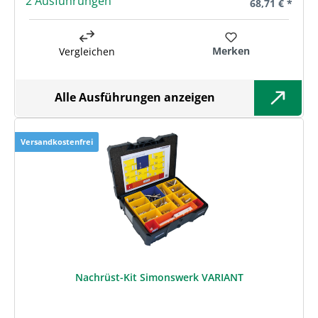
2 Ausführungen
Regulärer Prei
68,71 € *
Merken
Vergleichen
Alle Ausführungen anzeigen
Versandkostenfrei
Nachrüst-Kit Simonswerk VARIANT