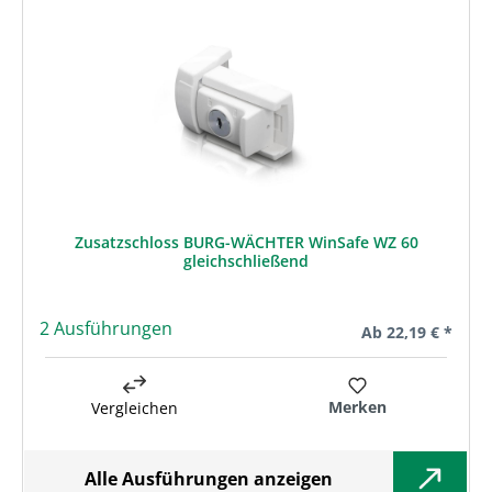
Zusatzschloss BURG-WÄCHTER WinSafe WZ 60
gleichschließend
2 Ausführungen
Regulärer Preis:
Ab
22,19 € *
Merken
Vergleichen
Alle Ausführungen anzeigen