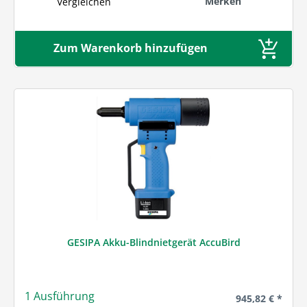
Merken
Vergleichen
Zum Warenkorb hinzufügen
GESIPA Akku-Blindnietgerät AccuBird
1 Ausführung
Regulärer Preis
945,82 € *