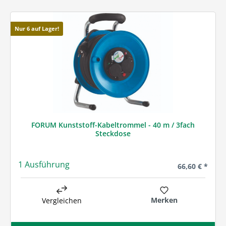
Nur 6 auf Lager!
FORUM Kunststoff-Kabeltrommel - 40 m / 3fach
Steckdose
1 Ausführung
Regulärer Prei
66,60 € *
Merken
Vergleichen