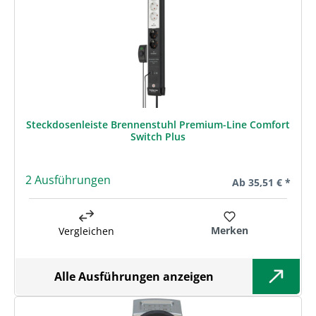
Steckdosenleiste Brennenstuhl Premium-Line Comfort
Switch Plus
2 Ausführungen
Regulärer Preis:
Ab
35,51 € *
Merken
Vergleichen
Alle Ausführungen anzeigen