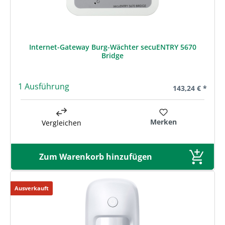
Internet-Gateway Burg-Wächter secuENTRY 5670
Bridge
1 Ausführung
Regulärer Preis
143,24 € *
Merken
Vergleichen
Zum Warenkorb hinzufügen
Ausverkauft