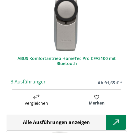
ABUS Komfortantrieb HomeTec Pro CFA3100 mit
Bluetooth
3 Ausführungen
Regulärer Preis:
Ab
91,65 € *
Merken
Vergleichen
Alle Ausführungen anzeigen