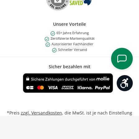
Unsere Vorteile
65+ Jahre Erfahrung
Zertifizierte Markenqualität
Autorisierter Fachhändler
Schneller Versand
Sicher bezahlen mit
Werk
Benutzerdefiniertes Bild 1
*Preis
zzgl. Versandkosten
, die MwSt. ist je nach Einstellung
Privat/Geschäftskunde inkl. bzw. exkl.
**Gilt für Lieferungen nach Deutschland bei Bestellungen
von Montag bis Freitag bis 17:00 Uhr.
Weitere Informationen