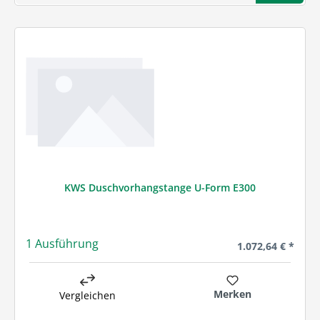
KWS Duschvorhangstange U-Form E300
1 Ausführung
Regulärer Preis:
1.072,64 € *
Merken
Vergleichen