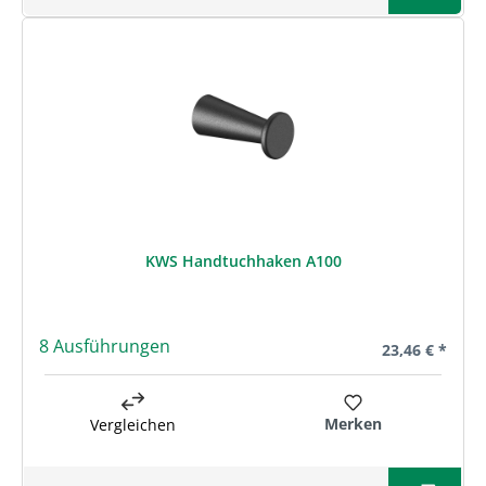
KWS Handtuchhaken A100
8 Ausführungen
Regulärer Prei
23,46 € *
Merken
Vergleichen