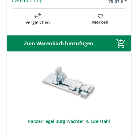
1 Ausführung
Regulärer Prei
75,07 € *
Merken
Vergleichen
Zum Warenkorb hinzufügen
Panzerriegel Burg Wächter R, Edelstahl