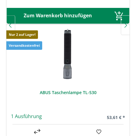
Zum Warenkorb hinzufügen
Nur 2 auf Lager!
Versandkostenfrei
ABUS Taschenlampe TL-530
1 Ausführung
Regulärer Prei
53,61 € *