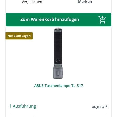
Merken
Vergleichen
Zum Warenkorb hinzufügen
Nur 6 auf Lager!
ABUS Taschenlampe TL-517
1 Ausführung
Regulärer Prei
46,03 € *