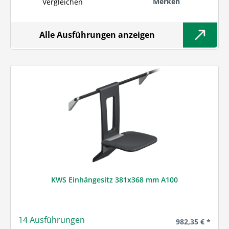
Merken
Vergleichen
Alle Ausführungen anzeigen
KWS Einhängesitz 381x368 mm A100
14 Ausführungen
Regulärer Preis
982,35 € *