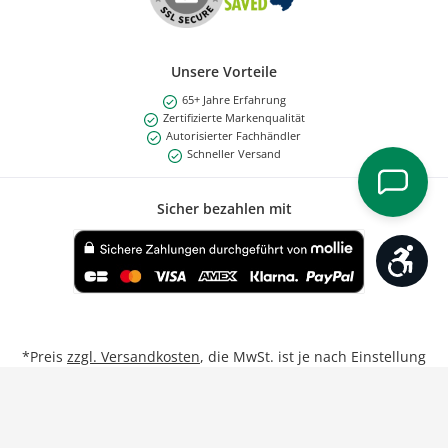
Unsere Vorteile
65+ Jahre Erfahrung
Zertifizierte Markenqualität
Autorisierter Fachhändler
Schneller Versand
Sicher bezahlen mit
Werk
Benutzerdefiniertes Bild 1
*Preis
zzgl. Versandkosten
, die MwSt. ist je nach Einstellung
Privat/Geschäftskunde inkl. bzw. exkl.
**Gilt für Lieferungen nach Deutschland bei Bestellungen
von Montag bis Freitag bis 17:00 Uhr.
Weitere Informationen