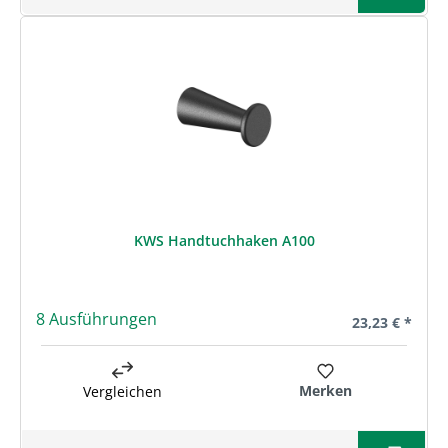
KWS Handtuchhaken A100
8 Ausführungen
Regulärer Prei
23,23 € *
Merken
Vergleichen