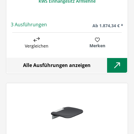
KWS Einhängesitz Armlehne
3 Ausführungen
Regulärer Preis:
Ab
1.874,34 € *
Merken
Vergleichen
Alle Ausführungen anzeigen