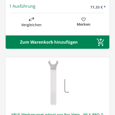
1 Ausführung
Regulärer Prei
71,33 € *
Merken
Vergleichen
Zum Warenkorb hinzufügen
ABUS Werkzeugset wAppLoxx Pro klein - WLX-PRO-Z-