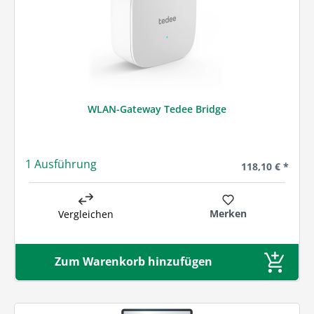
WLAN-Gateway Tedee Bridge
1 Ausführung
Regulärer Preis
118,10 € *
Merken
Vergleichen
Zum Warenkorb hinzufügen