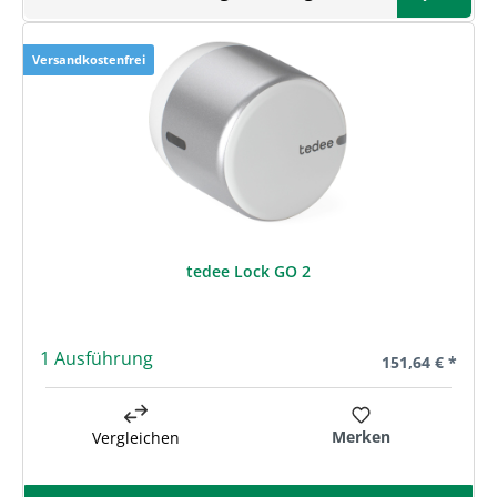
Versandkostenfrei
tedee Lock GO 2
1 Ausführung
Regulärer Preis
151,64 € *
Merken
Vergleichen