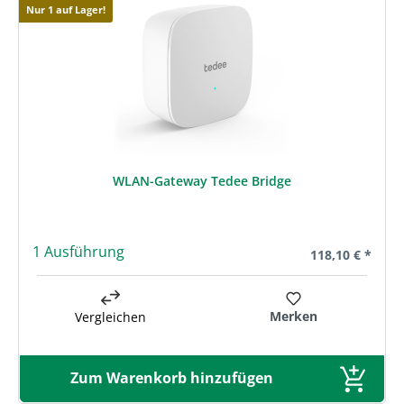
Nur 1 auf Lager!
WLAN-Gateway Tedee Bridge
1 Ausführung
Regulärer Preis
118,10 € *
Merken
Vergleichen
Zum Warenkorb hinzufügen