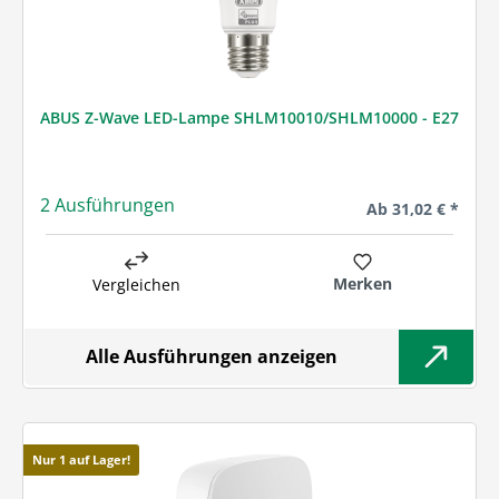
ABUS Z-Wave LED-Lampe SHLM10010/SHLM10000 - E27
2 Ausführungen
Regulärer Preis:
Ab
31,02 € *
Merken
Vergleichen
Alle Ausführungen anzeigen
Nur 1 auf Lager!