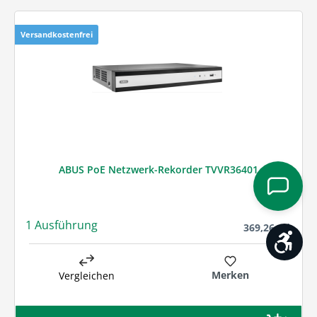
Versandkostenfrei
ABUS PoE Netzwerk-Rekorder TVVR36401
1 Ausführung
Regulärer Preis
369,26 € *
Werk
Merken
Vergleichen