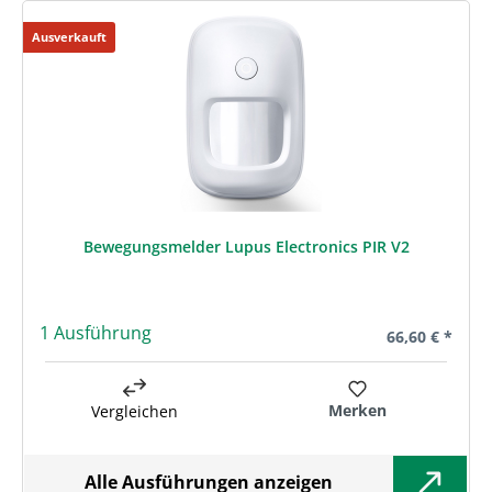
Ausverkauft
Bewegungsmelder Lupus Electronics PIR V2
1 Ausführung
Regulärer Prei
66,60 € *
Merken
Vergleichen
Alle Ausführungen anzeigen