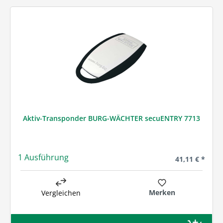
Aktiv-Transponder BURG-WÄCHTER secuENTRY 7713
1 Ausführung
Regulärer Prei
41,11 € *
Merken
Vergleichen