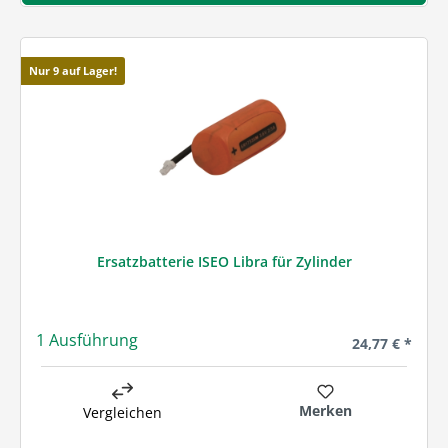
Nur 9 auf Lager!
Ersatzbatterie ISEO Libra für Zylinder
1 Ausführung
Regulärer Prei
24,77 € *
Merken
Vergleichen