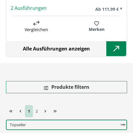
2 Ausführungen
Regulärer Preis:
Ab
111,99 € *
Merken
Vergleichen
Alle Ausführungen anzeigen
Produkte filtern
Seite
Seite
1
2