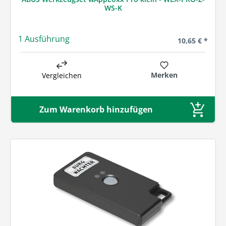
WS-K
1 Ausführung
Regulärer Prei
10,65 € *
Merken
Vergleichen
Zum Warenkorb hinzufügen