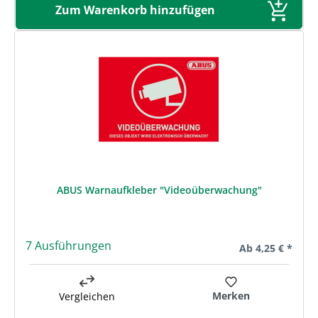
Zum Warenkorb hinzufügen
ABUS Warnaufkleber "Videoüberwachung"
7 Ausführungen
Regulärer Preis:
Ab
4,25 € *
Merken
Vergleichen