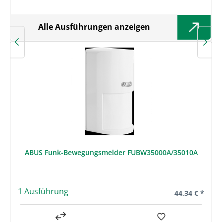
Alle Ausführungen anzeigen
ABUS Funk-Bewegungsmelder FUBW35000A/35010A
1 Ausführung
Regulärer Prei
44,34 € *