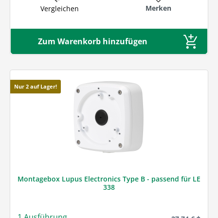
Merken
Vergleichen
Zum Warenkorb hinzufügen
Nur 2 auf Lager!
Montagebox Lupus Electronics Type B - passend für LE
338
1 Ausführung
Regulärer Prei