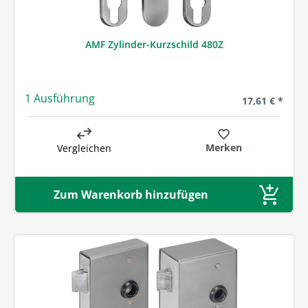
AMF Zylinder-Kurzschild 480Z
1 Ausführung
Regulärer Prei
17,61 € *
Merken
Vergleichen
Zum Warenkorb hinzufügen