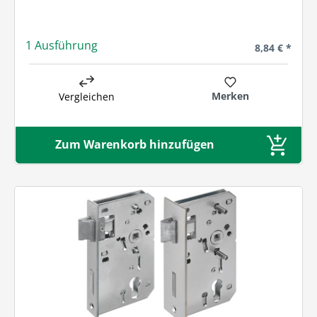
1 Ausführung
Regulärer Pre
8,84 € *
Merken
Vergleichen
Zum Warenkorb hinzufügen