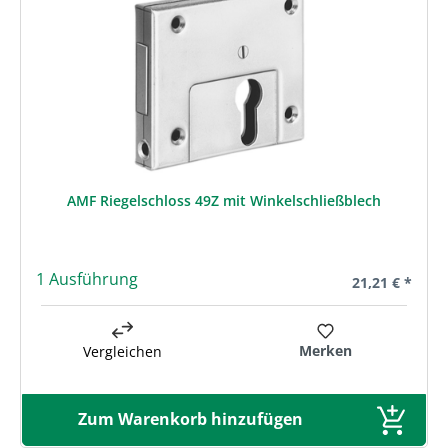
AMF Riegelschloss 49Z mit Winkelschließblech
1 Ausführung
Regulärer Prei
21,21 € *
Merken
Vergleichen
Zum Warenkorb hinzufügen