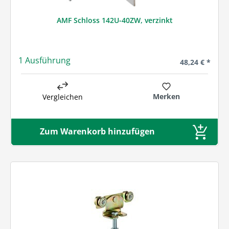
AMF Schloss 142U-40ZW, verzinkt
1 Ausführung
Regulärer Prei
48,24 € *
Merken
Vergleichen
Zum Warenkorb hinzufügen