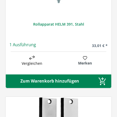
Rollapparat HELM 391, Stahl
1 Ausführung
Regulärer Prei
33,01 € *
Merken
Vergleichen
Zum Warenkorb hinzufügen