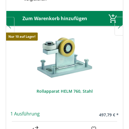
Zum Warenkorb hinzufügen
Nur 10 auf Lager!
Rollapparat HELM 760, Stahl
1 Ausführung
Regulärer Preis
497,79 € *