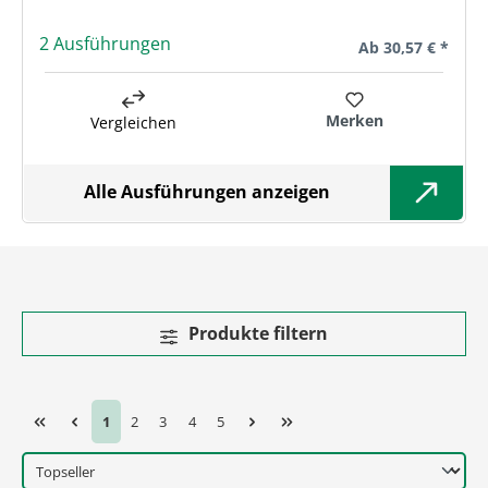
2 Ausführungen
Regulärer Preis:
Ab
30,57 € *
Merken
Vergleichen
Alle Ausführungen anzeigen
Produkte filtern
Seite
Seite
Seite
Seite
Seite
1
2
3
4
5