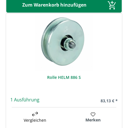
Zum Warenkorb hinzufügen
Rolle HELM 886 S
1 Ausführung
Regulärer Prei
83,13 € *
Merken
Vergleichen