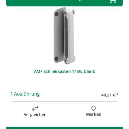
AMF Schließkasten 145G, blank
1 Ausführung
Regulärer Prei
40,21 € *
Merken
Vergleichen