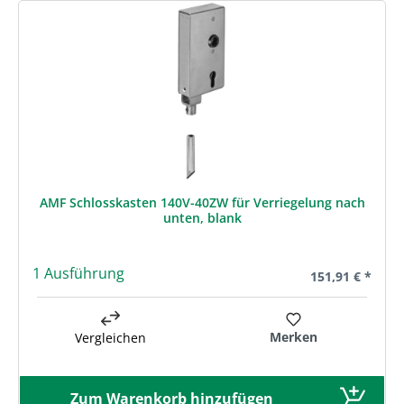
AMF Schlosskasten 140V-40ZW für Verriegelung nach
unten, blank
1 Ausführung
Regulärer Preis
151,91 € *
Merken
Vergleichen
Zum Warenkorb hinzufügen