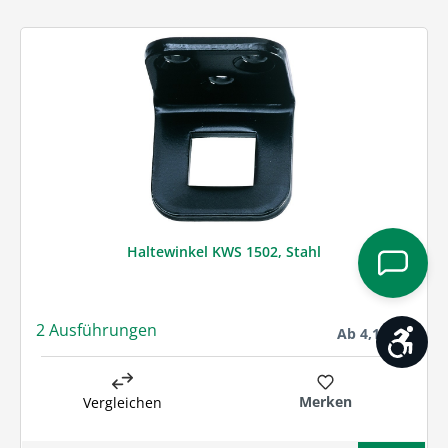
Haltewinkel KWS 1502, Stahl
2 Ausführungen
Regulärer Preis:
Ab
4,10 € *
Werk
Merken
Vergleichen