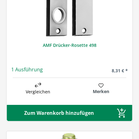
AMF Drücker-Rosette 498
1 Ausführung
Regulärer Pre
8,31 € *
Merken
Vergleichen
Zum Warenkorb hinzufügen