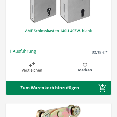
AMF Schlosskasten 140U-40ZW, blank
1 Ausführung
Regulärer Prei
32,15 € *
Merken
Vergleichen
Zum Warenkorb hinzufügen