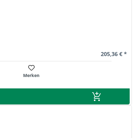
Regulärer Prei
205,36 € *
Merken