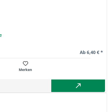
e
Regulärer Preis
Ab
6,40 € *
Merken