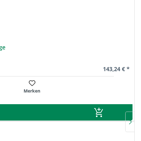
ge
Regulärer Prei
143,24 € *
Merken