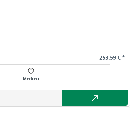
Regulärer Prei
253,59 € *
Merken