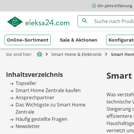
65+ Jahre Erfahrung
springen
Zur Hauptnavigation springen
Online-Sortiment
Sale & Aktionen
Konfigurat
Sie sind hier:
Smart Home & Elektronik
Smart Hom
Smart
Inhaltsverzeichnis
Topseller
Smart Home Zentrale kaufen
Was versteh
Ansprechpartner
technische 
Das Wichtigste zu Smart Home
Steigerung 
Zentrale
effizienter
Häufig gestellte Fragen
Haushaltsge
Newsletter
vernetzt un