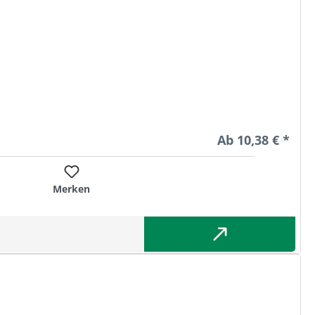
Regulärer Preis:
Ab
10,38 € *
Merken