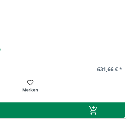
s
Regulärer Prei
631,66 € *
Merken