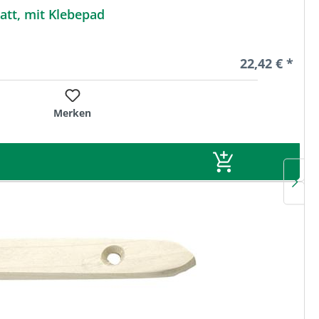
tt, mit Klebepad
Regulärer Pre
22,42 € *
Merken