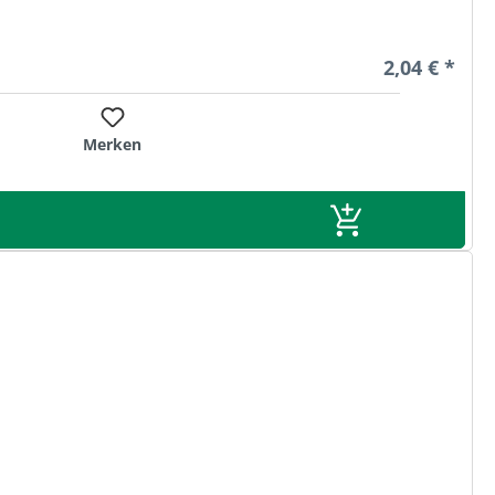
Regulärer Pr
2,04 € *
Merken