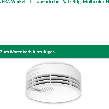
WERA Winkelschraubendreher-Satz 9tlg. Multicolo
Zum Warenkorb hinzufügen