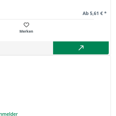
Regulärer Preis
Ab
5,61 € *
Merken
rnmelder