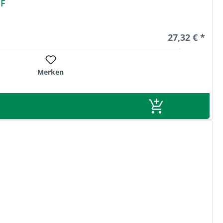
r HF
Regulärer Pre
27,32 € *
Merken