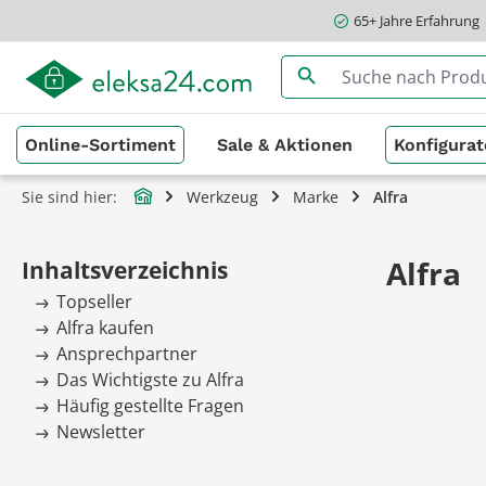
65+ Jahre Erfahrung
springen
Zur Hauptnavigation springen
Online-Sortiment
Sale & Aktionen
Konfigurat
Sie sind hier:
Werkzeug
Marke
Alfra
Alfra
Inhaltsverzeichnis
Topseller
Alfra kaufen
Ansprechpartner
Das Wichtigste zu Alfra
Häufig gestellte Fragen
Newsletter