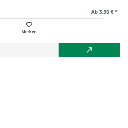
Regulärer Preis
Ab
3,36 € *
Merken