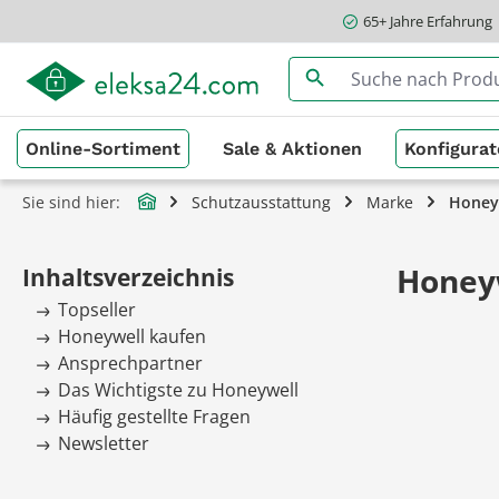
65+ Jahre Erfahrung
springen
Zur Hauptnavigation springen
Online-Sortiment
Sale & Aktionen
Konfigurat
Sie sind hier:
Schutzausstattung
Marke
Honey
Honey
Inhaltsverzeichnis
Topseller
Honeywell kaufen
Ansprechpartner
Das Wichtigste zu Honeywell
Häufig gestellte Fragen
Newsletter