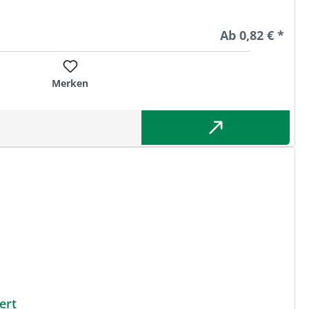
Regulärer Preis
Ab
0,82 € *
Merken
ert