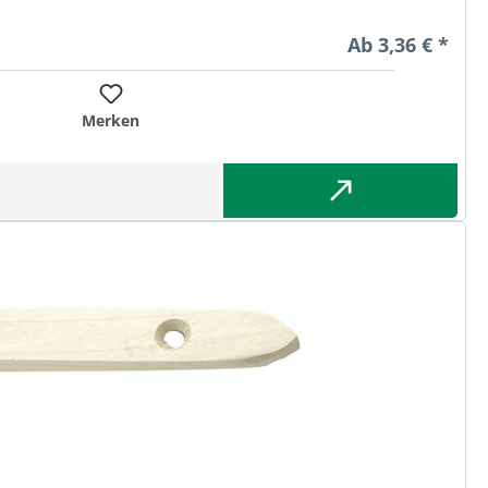
Regulärer Preis
Ab
3,36 € *
Merken