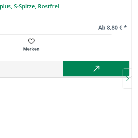
us, S-Spitze, Rostfrei
Regulärer Preis
Ab
8,80 € *
Merken