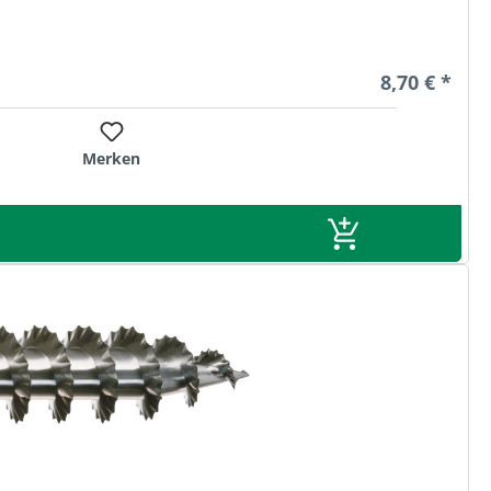
Regulärer Pr
8,70 € *
Merken