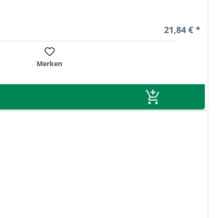
Regulärer Pre
21,84 € *
Merken