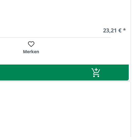
Regulärer Pre
23,21 € *
Merken