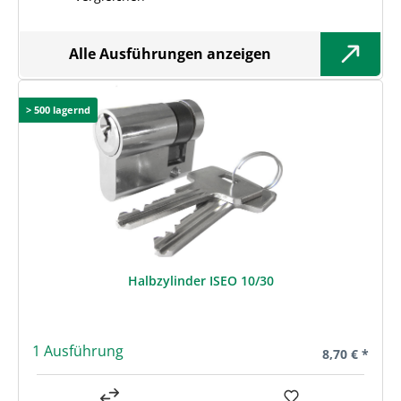
Alle Ausführungen anzeigen
> 500 lagernd
Halbzylinder ISEO 10/30
1 Ausführung
Regulärer Pre
8,70 € *