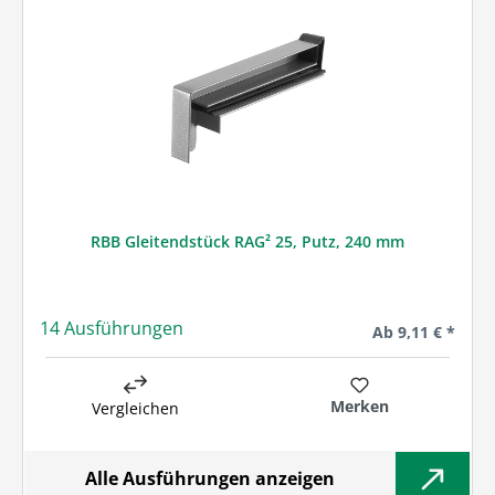
RBB Gleitendstück RAG² 25, Putz, 240 mm
14 Ausführungen
Regulärer Preis:
Ab
9,11 € *
Merken
Vergleichen
Alle Ausführungen anzeigen