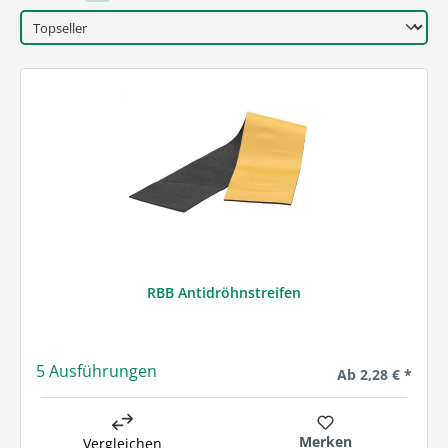
RBB Antidröhnstreifen
5 Ausführungen
Regulärer Preis:
Ab
2,28 € *
Merken
Vergleichen