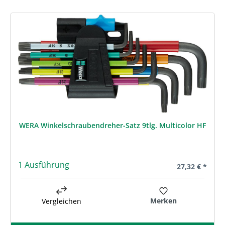
Produktgalerie überspringen
WERA Winkelschraubendreher-Satz 9tlg. Multicolor HF
1 Ausführung
Regulärer Prei
27,32 € *
Merken
Vergleichen