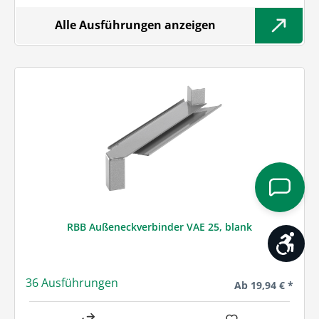
Alle Ausführungen anzeigen
RBB Außeneckverbinder VAE 25, blank
Werk
36 Ausführungen
Regulärer Preis:
Ab
19,94 € *