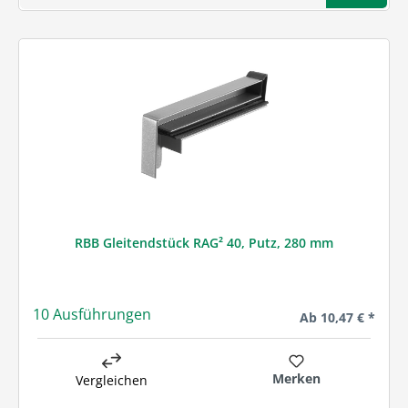
RBB Gleitendstück RAG² 40, Putz, 280 mm
10 Ausführungen
Regulärer Preis:
Ab
10,47 € *
Merken
Vergleichen