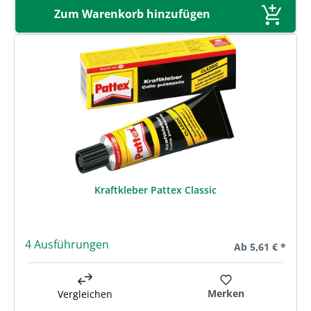
Zum Warenkorb hinzufügen
Kraftkleber Pattex Classic
4 Ausführungen
Regulärer Preis:
Ab
5,61 € *
Merken
Vergleichen