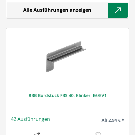
Alle Ausführungen anzeigen
RBB Bordstück FBS 40, Klinker, E6/EV1
42 Ausführungen
Regulärer Preis:
Ab
2,94 € *