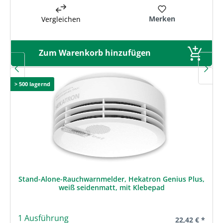
Merken
Vergleichen
Zum Warenkorb hinzufügen
> 500 lagernd
Stand-Alone-Rauchwarnmelder, Hekatron Genius Plus,
weiß seidenmatt, mit Klebepad
1 Ausführung
Regulärer Prei
22,42 € *