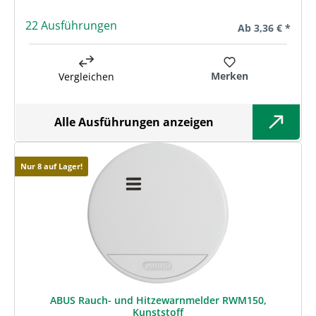
22 Ausführungen
Regulärer Preis:
Ab
3,36 € *
Merken
Vergleichen
Alle Ausführungen anzeigen
Nur 8 auf Lager!
ABUS Rauch- und Hitzewarnmelder RWM150,
Kunststoff