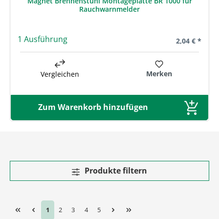
Magnet Brennenstuhl Montageplatte BR 1000 für
Rauchwarnmelder
1 Ausführung
Regulärer Pre
2,04 € *
Merken
Vergleichen
Zum Warenkorb hinzufügen
Produkte filtern
Seite
Seite
Seite
Seite
Seite
1
2
3
4
5