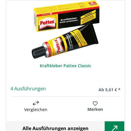
Kraftkleber Pattex Classic
4 Ausführungen
Regulärer Preis:
Ab
5,61 € *
Merken
Vergleichen
Alle Ausführungen anzeigen