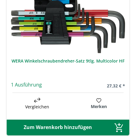
WERA Winkelschraubendreher-Satz 9tlg. Multicolor HF
1 Ausführung
Regulärer Prei
27,32 € *
Merken
Vergleichen
Zum Warenkorb hinzufügen