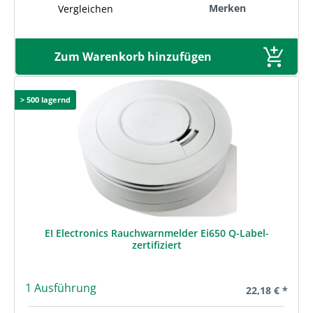
Merken
Vergleichen
Zum Warenkorb hinzufügen
> 500 lagernd
EI Electronics Rauchwarnmelder Ei650 Q-Label-
zertifiziert
1 Ausführung
Regulärer Prei
22,18 € *