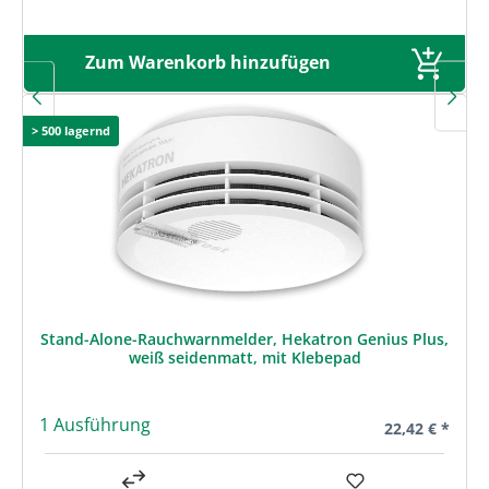
Zum Warenkorb hinzufügen
> 500 lagernd
Stand-Alone-Rauchwarnmelder, Hekatron Genius Plus,
weiß seidenmatt, mit Klebepad
1 Ausführung
Regulärer Prei
22,42 € *