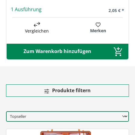
1 Ausführung
Regulärer Pre
2,05 € *
Merken
Vergleichen
Zum Warenkorb hinzufügen
Produkte filtern