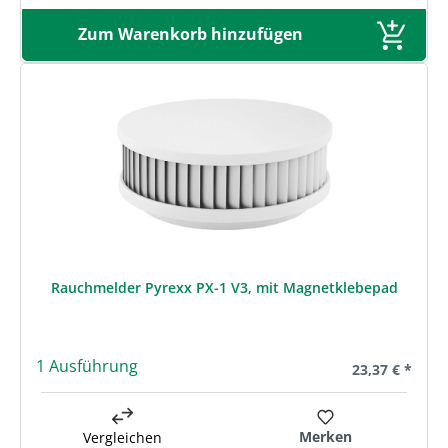
Zum Warenkorb hinzufügen
Rauchmelder Pyrexx PX-1 V3, mit Magnetklebepad
1 Ausführung
Regulärer Prei
23,37 € *
Merken
Vergleichen