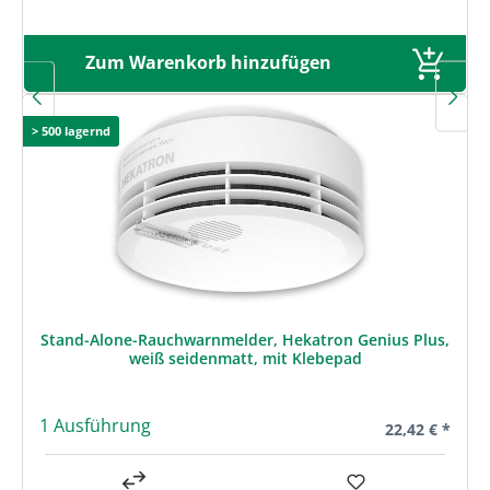
Zum Warenkorb hinzufügen
> 500 lagernd
Stand-Alone-Rauchwarnmelder, Hekatron Genius Plus,
weiß seidenmatt, mit Klebepad
1 Ausführung
Regulärer Prei
22,42 € *