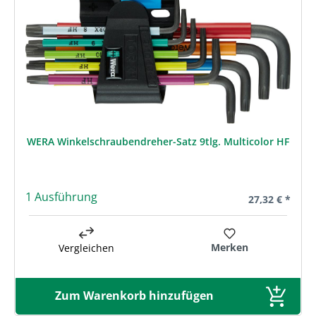
WERA Winkelschraubendreher-Satz 9tlg. Multicolor HF
1 Ausführung
Regulärer Prei
27,32 € *
Merken
Vergleichen
Zum Warenkorb hinzufügen