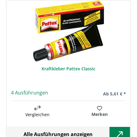
Kraftkleber Pattex Classic
4 Ausführungen
Regulärer Preis:
Ab
5,61 € *
Merken
Vergleichen
Alle Ausführungen anzeigen