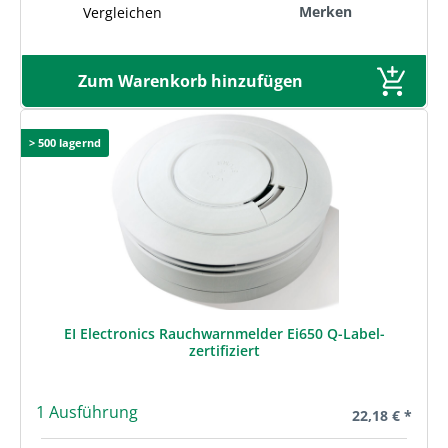
Merken
Vergleichen
Zum Warenkorb hinzufügen
> 500 lagernd
EI Electronics Rauchwarnmelder Ei650 Q-Label-
zertifiziert
1 Ausführung
Regulärer Prei
22,18 € *