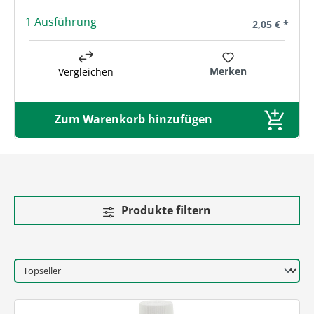
1 Ausführung
Regulärer Pre
2,05 € *
Merken
Vergleichen
Zum Warenkorb hinzufügen
Produkte filtern