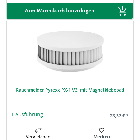
Zum Warenkorb hinzufügen
Rauchmelder Pyrexx PX-1 V3, mit Magnetklebepad
1 Ausführung
Regulärer Prei
23,37 € *
Merken
Vergleichen