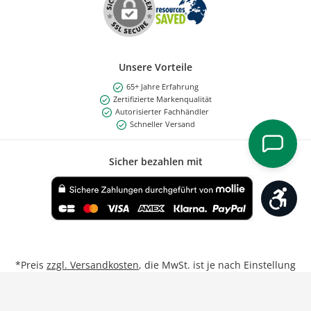
Unsere Vorteile
65+ Jahre Erfahrung
Zertifizierte Markenqualität
Autorisierter Fachhändler
Schneller Versand
Sicher bezahlen mit
Werk
Benutzerdefiniertes Bild 1
*Preis
zzgl. Versandkosten
, die MwSt. ist je nach Einstellung
Privat/Geschäftskunde inkl. bzw. exkl.
**Gilt für Lieferungen nach Deutschland bei Bestellungen
von Montag bis Freitag bis 17:00 Uhr.
Weitere Informationen