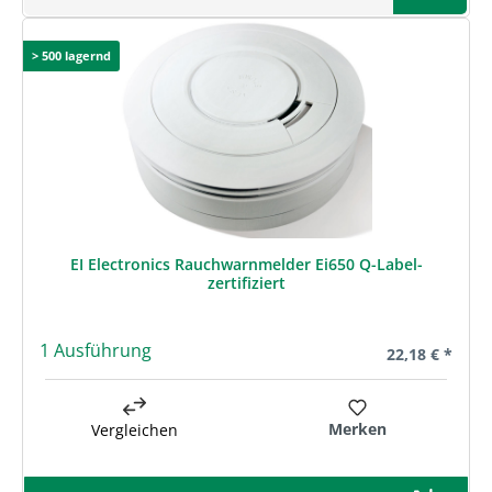
> 500 lagernd
EI Electronics Rauchwarnmelder Ei650 Q-Label-
zertifiziert
1 Ausführung
Regulärer Prei
22,18 € *
Merken
Vergleichen