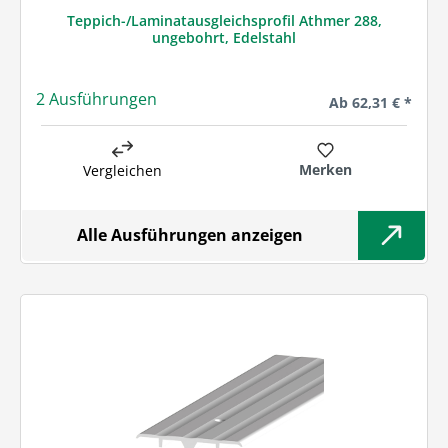
Teppich-/Laminatausgleichsprofil Athmer 288,
ungebohrt, Edelstahl
2 Ausführungen
Regulärer Preis:
Ab
62,31 € *
Merken
Vergleichen
Alle Ausführungen anzeigen