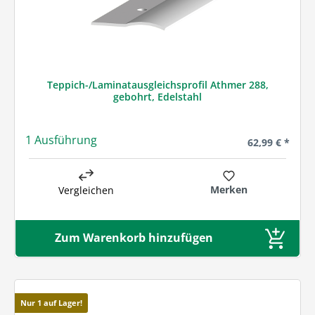
Teppich-/Laminatausgleichsprofil Athmer 288,
gebohrt, Edelstahl
1 Ausführung
Regulärer Prei
62,99 € *
Merken
Vergleichen
Zum Warenkorb hinzufügen
Nur 1 auf Lager!