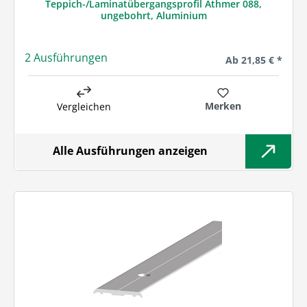
Teppich-/Laminatübergangsprofil Athmer 088,
ungebohrt, Aluminium
2 Ausführungen
Regulärer Preis:
Ab
21,85 € *
Merken
Vergleichen
Alle Ausführungen anzeigen