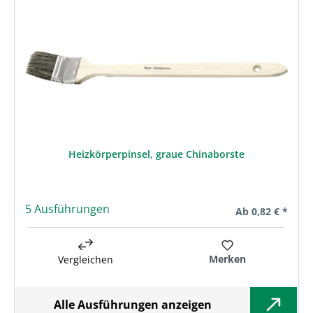
Heizkörperpinsel, graue Chinaborste
5 Ausführungen
Regulärer Preis:
Ab
0,82 € *
Merken
Vergleichen
Alle Ausführungen anzeigen