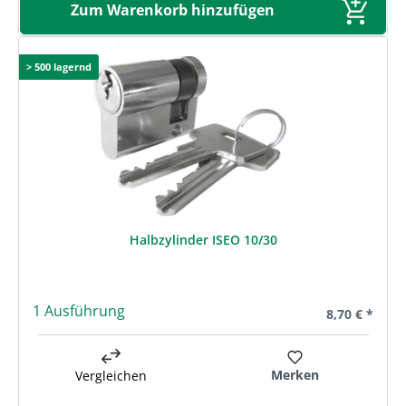
Zum Warenkorb hinzufügen
> 500 lagernd
Halbzylinder ISEO 10/30
1 Ausführung
Regulärer Pre
8,70 € *
Merken
Vergleichen