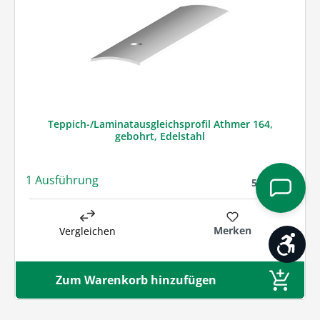
Teppich-/Laminatausgleichsprofil Athmer 164,
gebohrt, Edelstahl
1 Ausführung
Regulärer Prei
57,51 € *
Merken
Vergleichen
Werk
Zum Warenkorb hinzufügen