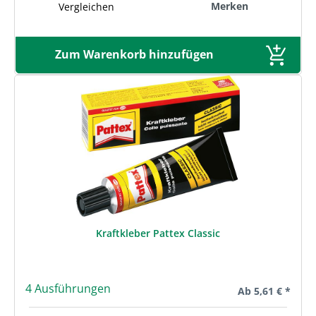
Merken
Vergleichen
Zum Warenkorb hinzufügen
Kraftkleber Pattex Classic
4 Ausführungen
Regulärer Preis:
Ab
5,61 € *