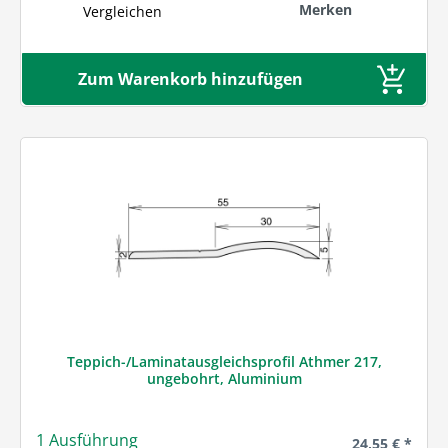
Merken
Vergleichen
Zum Warenkorb hinzufügen
Teppich-/Laminatausgleichsprofil Athmer 217,
ungebohrt, Aluminium
1 Ausführung
Regulärer Prei
24,55 € *