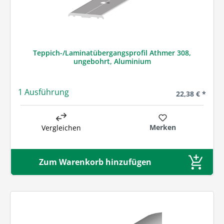
Teppich-/Laminatübergangsprofil Athmer 308,
ungebohrt, Aluminium
1 Ausführung
Regulärer Prei
22,38 € *
Merken
Vergleichen
Zum Warenkorb hinzufügen