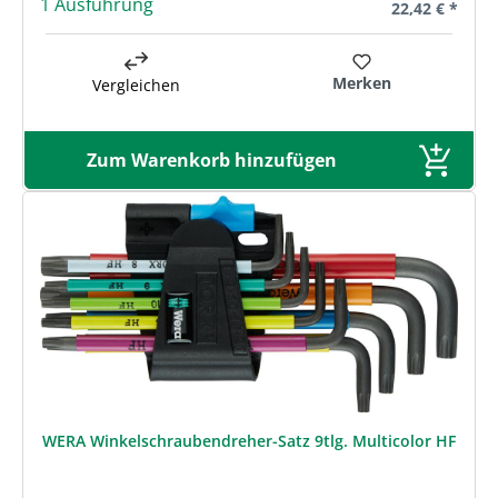
1 Ausführung
Regulärer Prei
22,42 € *
Merken
Vergleichen
Zum Warenkorb hinzufügen
WERA Winkelschraubendreher-Satz 9tlg. Multicolor HF