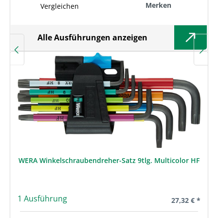
Merken
Vergleichen
Alle Ausführungen anzeigen
WERA Winkelschraubendreher-Satz 9tlg. Multicolor HF
1 Ausführung
Regulärer Prei
27,32 € *