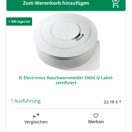
Zum Warenkorb hinzufügen
> 500 lagernd
EI Electronics Rauchwarnmelder Ei650 Q-Label-
zertifiziert
1 Ausführung
Regulärer Prei
22,18 € *
Merken
Vergleichen