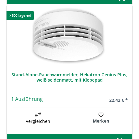
> 500 lagernd
Stand-Alone-Rauchwarnmelder, Hekatron Genius Plus,
weiß seidenmatt, mit Klebepad
1 Ausführung
Regulärer Prei
22,42 € *
Merken
Vergleichen