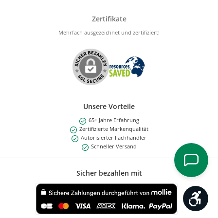
Zertifikate
Mehrfach ausgezeichnet und zertifiziert!
Unsere Vorteile
65+ Jahre Erfahrung
Zertifizierte Markenqualität
Autorisierter Fachhändler
Schneller Versand
Sicher bezahlen mit
Werk
Benutzerdefiniertes Bild 1