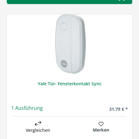
Yale Tür- Fensterkontakt Sync
1 Ausführung
Regulärer Prei
31,79 € *
Merken
Vergleichen