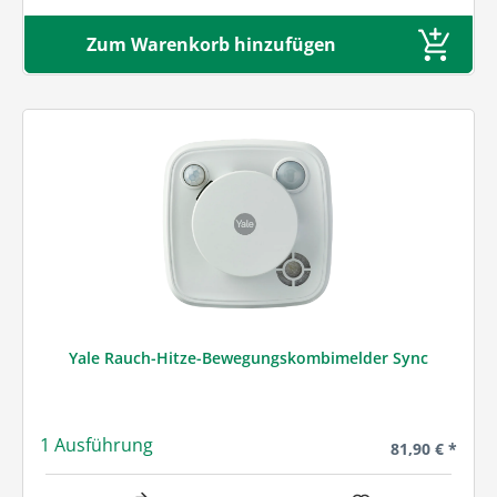
Zum Warenkorb hinzufügen
Yale Rauch-Hitze-Bewegungskombimelder Sync
1 Ausführung
Regulärer Prei
81,90 € *