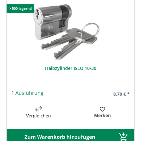
Produktgalerie überspringen
> 500 lagernd
Halbzylinder ISEO 10/30
1 Ausführung
Regulärer Pre
8,70 € *
Merken
Vergleichen
Zum Warenkorb hinzufügen