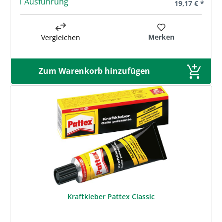
1 Ausführung
Regulärer Prei
19,17 € *
Merken
Vergleichen
Zum Warenkorb hinzufügen
Kraftkleber Pattex Classic