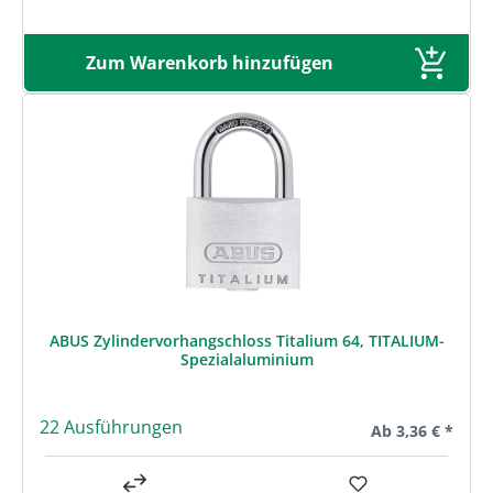
Zum Warenkorb hinzufügen
ABUS Zylindervorhangschloss Titalium 64, TITALIUM-
Spezialaluminium
22 Ausführungen
Regulärer Preis:
Ab
3,36 € *