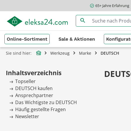
65+ Jahre Erfahrung
springen
Zur Hauptnavigation springen
Online-Sortiment
Sale & Aktionen
Konfigurat
Sie sind hier:
Werkzeug
Marke
DEUTSCH
DEUTS
Inhaltsverzeichnis
Topseller
DEUTSCH kaufen
Ansprechpartner
Das Wichtigste zu DEUTSCH
Häufig gestellte Fragen
Newsletter