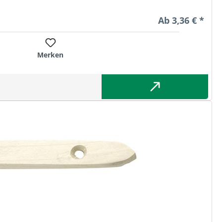
Regulärer Preis
Ab
3,36 € *
Merken