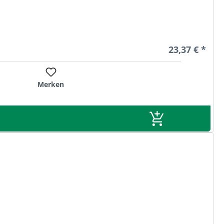
Regulärer Pre
23,37 € *
Merken