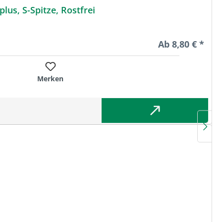
us, S-Spitze, Rostfrei
Regulärer Preis
Ab
8,80 € *
Merken