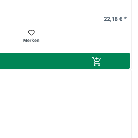
Regulärer Pre
22,18 € *
Merken