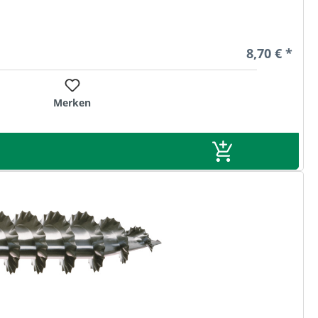
Regulärer Pr
8,70 € *
Merken