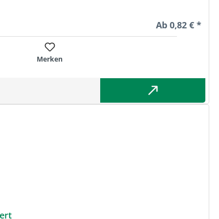
Regulärer Preis
Ab
0,82 € *
Merken
ert