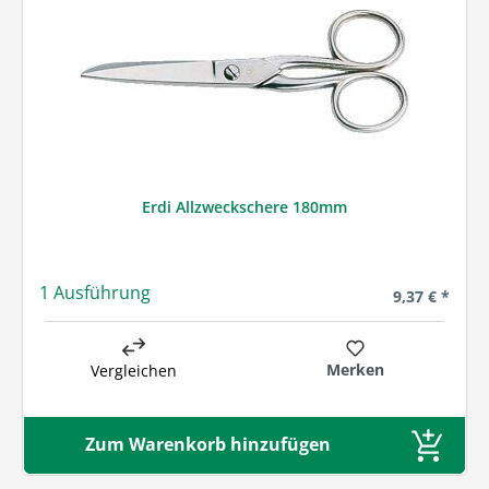
Erdi Allzweckschere 180mm
1 Ausführung
Regulärer Pre
9,37 € *
Merken
Vergleichen
Zum Warenkorb hinzufügen