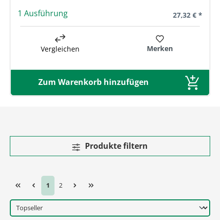
1 Ausführung
Regulärer Prei
27,32 € *
Merken
Vergleichen
Zum Warenkorb hinzufügen
Produkte filtern
Seite
Seite
1
2