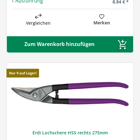
1 Ausführung
Regulärer Pre
8,84 € *
Merken
Vergleichen
Zum Warenkorb hinzufügen
Nur 9 auf Lager!
Erdi Lochschere HSS rechts 275mm