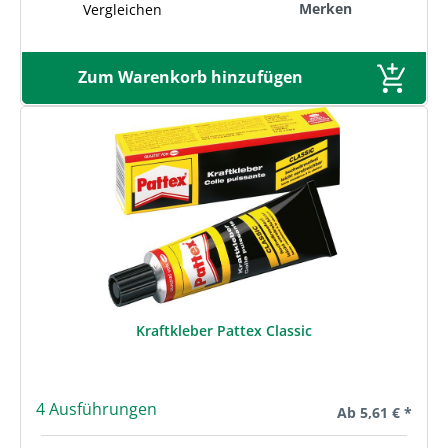
Merken
Vergleichen
Zum Warenkorb hinzufügen
Kraftkleber Pattex Classic
4 Ausführungen
Regulärer Preis:
Ab
5,61 € *