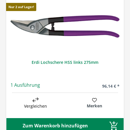
Nur 2 auf Lager!
Erdi Lochschere HSS links 275mm
1 Ausführung
Regulärer Prei
96,14 € *
Merken
Vergleichen
Zum Warenkorb hinzufügen