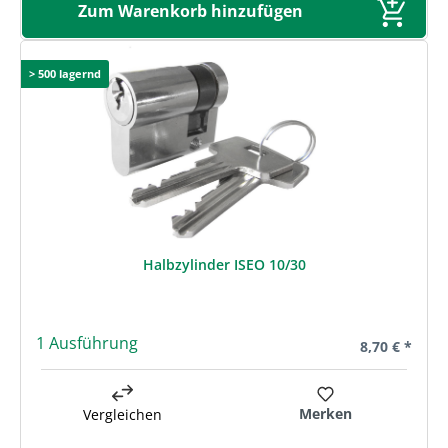
Zum Warenkorb hinzufügen
> 500 lagernd
Halbzylinder ISEO 10/30
1 Ausführung
Regulärer Pre
8,70 € *
Merken
Vergleichen