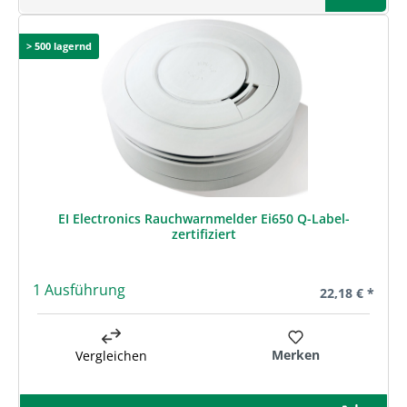
> 500 lagernd
EI Electronics Rauchwarnmelder Ei650 Q-Label-
zertifiziert
1 Ausführung
Regulärer Prei
22,18 € *
Merken
Vergleichen