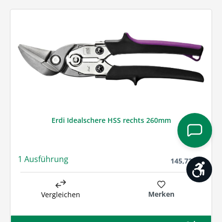
Erdi Idealschere HSS rechts 260mm
1 Ausführung
Regulärer Preis
145,72 € *
Werk
Merken
Vergleichen