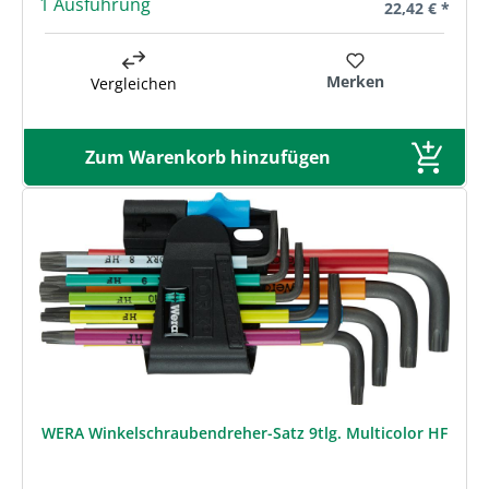
1 Ausführung
Regulärer Prei
22,42 € *
Merken
Vergleichen
Zum Warenkorb hinzufügen
WERA Winkelschraubendreher-Satz 9tlg. Multicolor HF