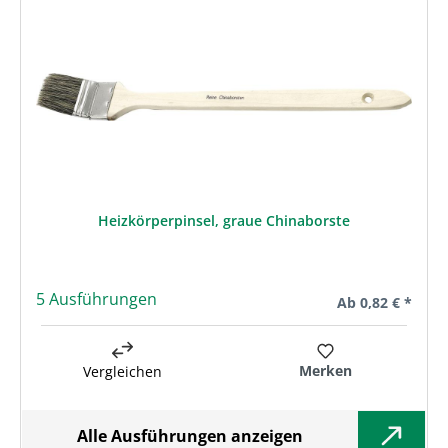
Heizkörperpinsel, graue Chinaborste
5 Ausführungen
Regulärer Preis:
Ab
0,82 € *
Merken
Vergleichen
Alle Ausführungen anzeigen