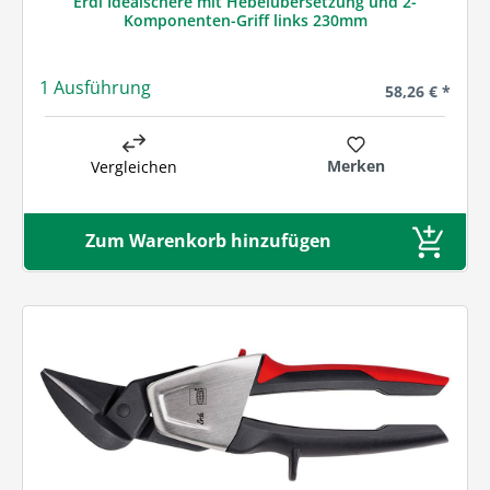
Erdi Idealschere mit Hebelübersetzung und 2-
Komponenten-Griff links 230mm
1 Ausführung
Regulärer Prei
58,26 € *
Merken
Vergleichen
Zum Warenkorb hinzufügen