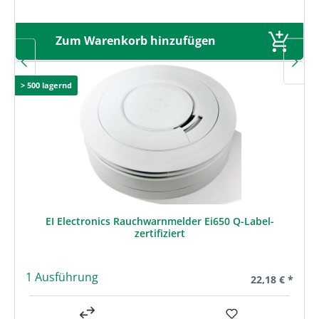
Zum Warenkorb hinzufügen
> 500 lagernd
EI Electronics Rauchwarnmelder Ei650 Q-Label-
zertifiziert
1 Ausführung
Regulärer Prei
22,18 € *