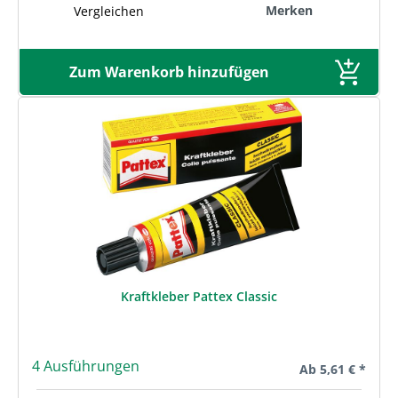
Merken
Vergleichen
Zum Warenkorb hinzufügen
Kraftkleber Pattex Classic
4 Ausführungen
Regulärer Preis:
Ab
5,61 € *