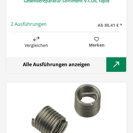
Gewindereparatur-Sortiment V-COIL rapid
2 Ausführungen
Regulärer Preis:
Ab
80,41 € *
Merken
Vergleichen
Alle Ausführungen anzeigen