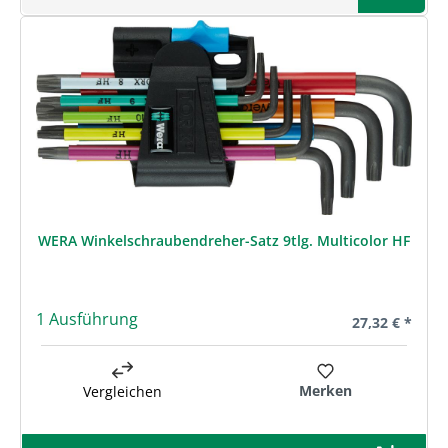
WERA Winkelschraubendreher-Satz 9tlg. Multicolor HF
1 Ausführung
Regulärer Prei
27,32 € *
Merken
Vergleichen