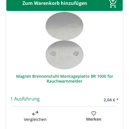
Zum Warenkorb hinzufügen
Magnet Brennenstuhl Montageplatte BR 1000 für
Rauchwarnmelder
1 Ausführung
Regulärer Pre
2,04 € *
Merken
Vergleichen