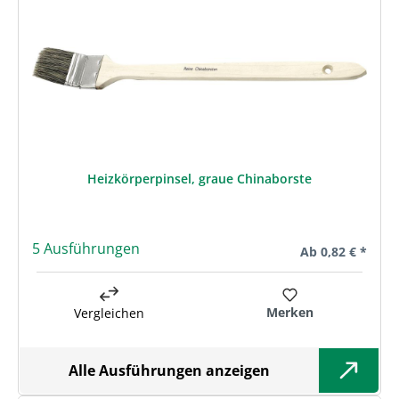
Heizkörperpinsel, graue Chinaborste
5 Ausführungen
Regulärer Preis:
Ab
0,82 € *
Merken
Vergleichen
Alle Ausführungen anzeigen