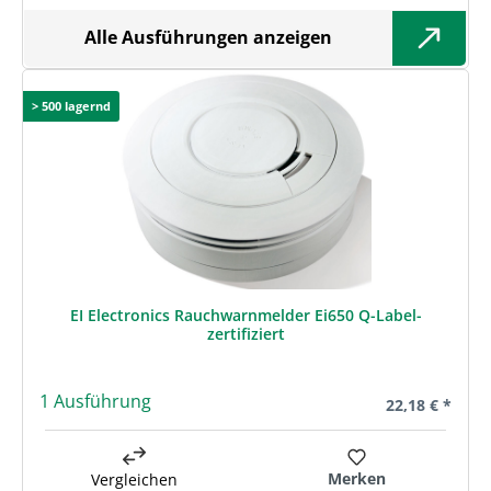
Alle Ausführungen anzeigen
> 500 lagernd
EI Electronics Rauchwarnmelder Ei650 Q-Label-
zertifiziert
1 Ausführung
Regulärer Prei
22,18 € *
Merken
Vergleichen