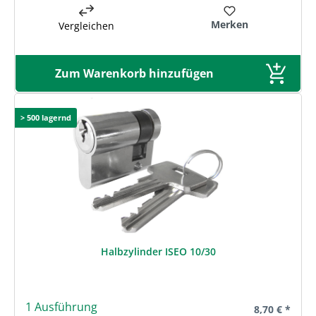
Merken
Vergleichen
Zum Warenkorb hinzufügen
> 500 lagernd
Halbzylinder ISEO 10/30
1 Ausführung
Regulärer Pre
8,70 € *