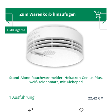
Zum Warenkorb hinzufügen
> 500 lagernd
Stand-Alone-Rauchwarnmelder, Hekatron Genius Plus,
weiß seidenmatt, mit Klebepad
1 Ausführung
Regulärer Prei
22,42 € *