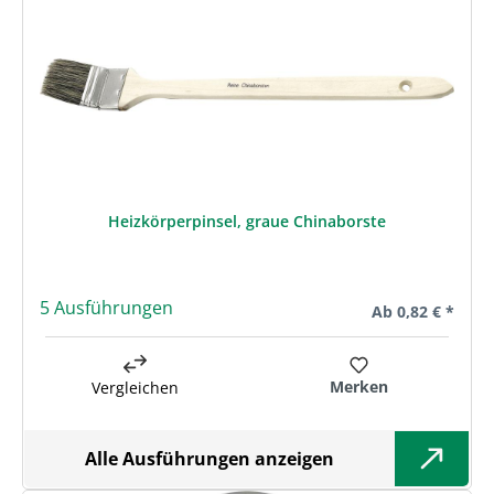
Heizkörperpinsel, graue Chinaborste
5 Ausführungen
Regulärer Preis:
Ab
0,82 € *
Merken
Vergleichen
Alle Ausführungen anzeigen