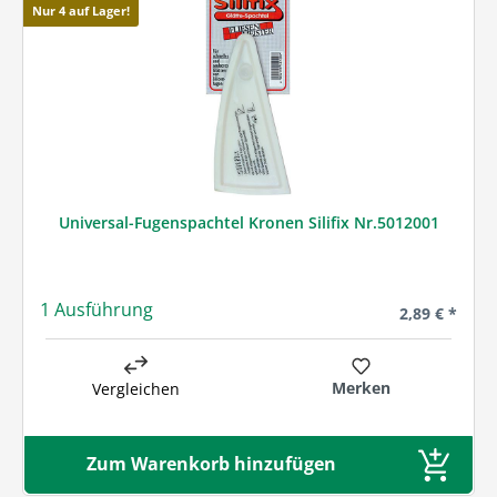
Nur 4 auf Lager!
Universal-Fugenspachtel Kronen Silifix Nr.5012001
1 Ausführung
Regulärer Pre
2,89 € *
Merken
Vergleichen
Zum Warenkorb hinzufügen