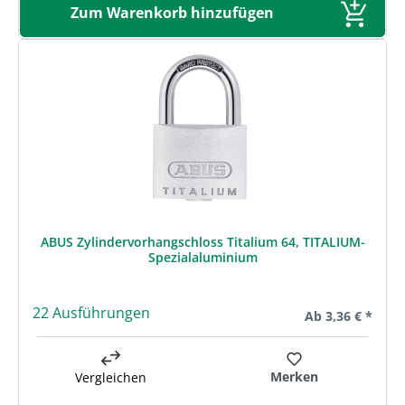
Zum Warenkorb hinzufügen
ABUS Zylindervorhangschloss Titalium 64, TITALIUM-
Spezialaluminium
22 Ausführungen
Regulärer Preis:
Ab
3,36 € *
Merken
Vergleichen