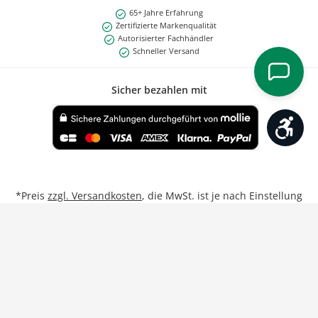
65+ Jahre Erfahrung
Zertifizierte Markenqualität
Autorisierter Fachhändler
Schneller Versand
Sicher bezahlen mit
Werk
Benutzerdefiniertes Bild 1
*Preis
zzgl. Versandkosten
, die MwSt. ist je nach Einstellung
Privat/Geschäftskunde inkl. bzw. exkl.
**Gilt für Lieferungen nach Deutschland bei Bestellungen
von Montag bis Freitag bis 17:00 Uhr.
Weitere Informationen
Vertrag widerrufen
Unsere Partner