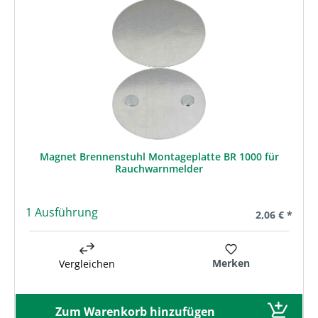
Magnet Brennenstuhl Montageplatte BR 1000 für
Rauchwarnmelder
1 Ausführung
Regulärer Pre
2,06 € *
Merken
Vergleichen
Zum Warenkorb hinzufügen