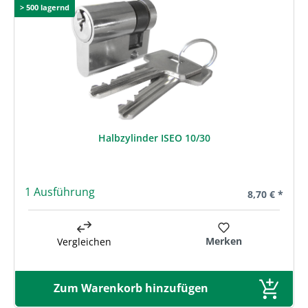
> 500 lagernd
Halbzylinder ISEO 10/30
1 Ausführung
Regulärer Pre
8,70 € *
Merken
Vergleichen
Zum Warenkorb hinzufügen