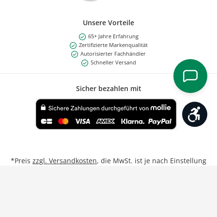
Unsere Vorteile
65+ Jahre Erfahrung
Zertifizierte Markenqualität
Autorisierter Fachhändler
Schneller Versand
Sicher bezahlen mit
Werk
Benutzerdefiniertes Bild 1
*Preis
zzgl. Versandkosten
, die MwSt. ist je nach Einstellung
Privat/Geschäftskunde inkl. bzw. exkl.
**Gilt für Lieferungen nach Deutschland bei Bestellungen
von Montag bis Freitag bis 17:00 Uhr.
Weitere Informationen
Vertrag widerrufen