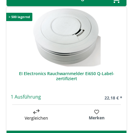
> 500 lagernd
EI Electronics Rauchwarnmelder Ei650 Q-Label-
zertifiziert
1 Ausführung
Regulärer Prei
22,18 € *
Merken
Vergleichen