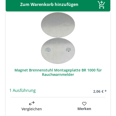
Zum Warenkorb hinzufügen
Magnet Brennenstuhl Montageplatte BR 1000 für
Rauchwarnmelder
1 Ausführung
Regulärer Pre
2,06 € *
Merken
Vergleichen