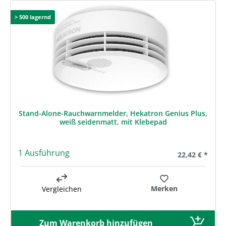
> 500 lagernd
Stand-Alone-Rauchwarnmelder, Hekatron Genius Plus,
weiß seidenmatt, mit Klebepad
1 Ausführung
Regulärer Prei
22,42 € *
Merken
Vergleichen
Zum Warenkorb hinzufügen