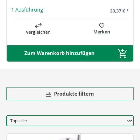
1 Ausführung
Regulärer Prei
23,37 € *
Merken
Vergleichen
Zum Warenkorb hinzufügen
Produkte filtern