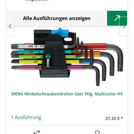
Alle Ausführungen anzeigen
WERA Winkelschraubendreher-Satz 9tlg. Multicolor HF
1 Ausführung
Regulärer Prei
27,32 € *