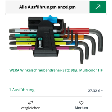
Alle Ausführungen anzeigen
WERA Winkelschraubendreher-Satz 9tlg. Multicolor HF
1 Ausführung
Regulärer Prei
27,32 € *
Merken
Vergleichen