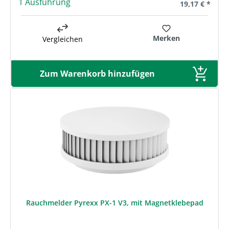
1 Ausführung
Regulärer Prei
19,17 € *
Merken
Vergleichen
Zum Warenkorb hinzufügen
Rauchmelder Pyrexx PX-1 V3, mit Magnetklebepad