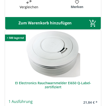
Merken
Vergleichen
Zum Warenkorb hinzufügen
> 500 lagernd
EI Electronics Rauchwarnmelder Ei650 Q-Label-
zertifiziert
1 Ausführung
Regulärer Prei
21,84 € *