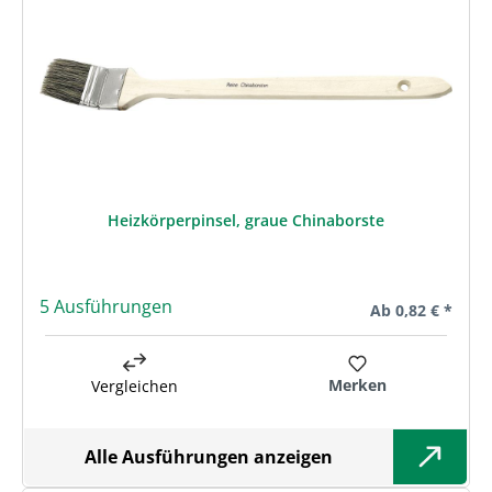
Heizkörperpinsel, graue Chinaborste
5 Ausführungen
Regulärer Preis:
Ab
0,82 € *
Merken
Vergleichen
Alle Ausführungen anzeigen