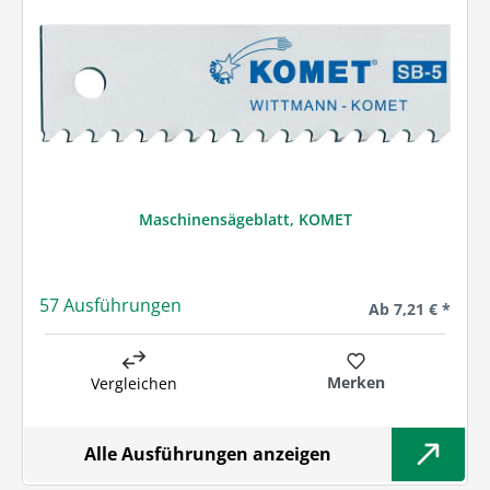
Maschinensägeblatt, KOMET
57 Ausführungen
Regulärer Preis:
Ab
7,21 € *
Merken
Vergleichen
Alle Ausführungen anzeigen