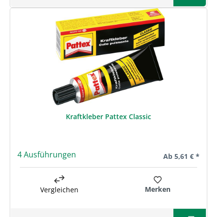
Kraftkleber Pattex Classic
4 Ausführungen
Regulärer Preis:
Ab
5,61 € *
Merken
Vergleichen