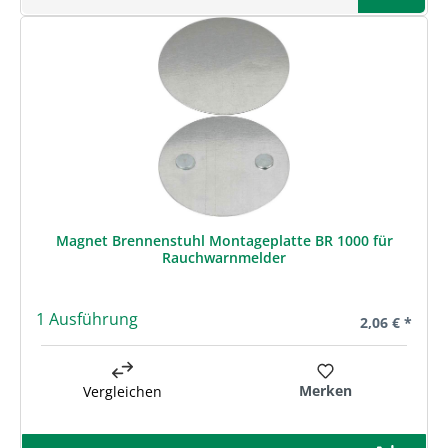
Magnet Brennenstuhl Montageplatte BR 1000 für
Rauchwarnmelder
1 Ausführung
Regulärer Pre
2,06 € *
Merken
Vergleichen