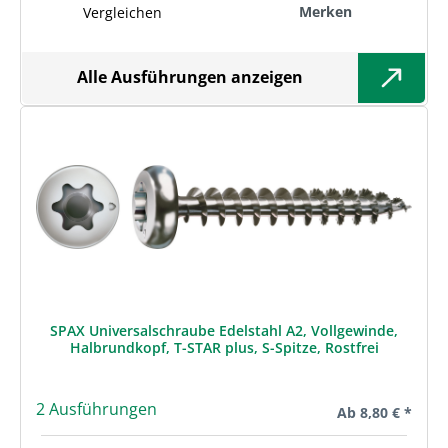
Merken
Vergleichen
Alle Ausführungen anzeigen
SPAX Universalschraube Edelstahl A2, Vollgewinde,
Halbrundkopf, T-STAR plus, S-Spitze, Rostfrei
2 Ausführungen
Regulärer Preis:
Ab
8,80 € *