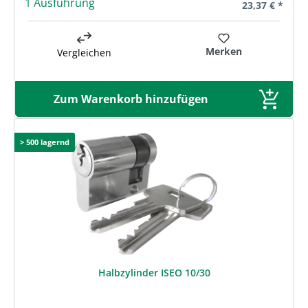
1 Ausführung
Regulärer Prei
23,37 € *
Merken
Vergleichen
Zum Warenkorb hinzufügen
> 500 lagernd
Halbzylinder ISEO 10/30