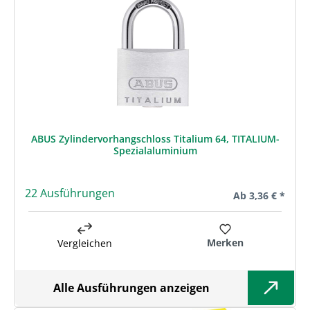
ABUS Zylindervorhangschloss Titalium 64, TITALIUM-
Spezialaluminium
22 Ausführungen
Regulärer Preis:
Ab
3,36 € *
Merken
Vergleichen
Alle Ausführungen anzeigen