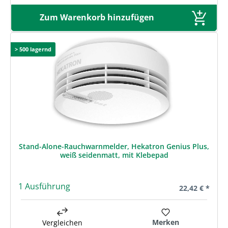
Zum Warenkorb hinzufügen
> 500 lagernd
Stand-Alone-Rauchwarnmelder, Hekatron Genius Plus,
weiß seidenmatt, mit Klebepad
1 Ausführung
Regulärer Prei
22,42 € *
Merken
Vergleichen