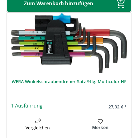
Zum Warenkorb hinzufügen
WERA Winkelschraubendreher-Satz 9tlg. Multicolor HF
1 Ausführung
Regulärer Prei
27,32 € *
Merken
Vergleichen