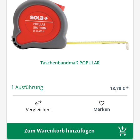
Taschenbandmaß POPULAR
1 Ausführung
Regulärer Prei
13,78 € *
Merken
Vergleichen
Zum Warenkorb hinzufügen