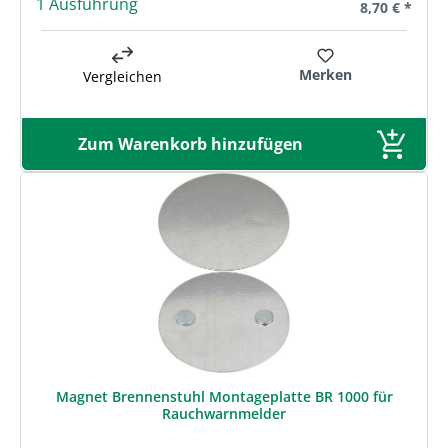
1 Ausführung
Regulärer Pre
8,70 € *
Merken
Vergleichen
Zum Warenkorb hinzufügen
Magnet Brennenstuhl Montageplatte BR 1000 für
Rauchwarnmelder