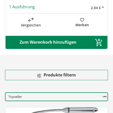
1 Ausführung
Regulärer Pre
2,04 € *
Merken
Vergleichen
Zum Warenkorb hinzufügen
Produkte filtern