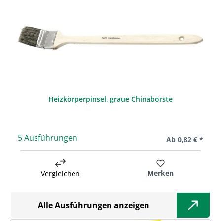
Heizkörperpinsel, graue Chinaborste
5 Ausführungen
Regulärer Preis:
Ab
0,82 € *
Merken
Vergleichen
Alle Ausführungen anzeigen