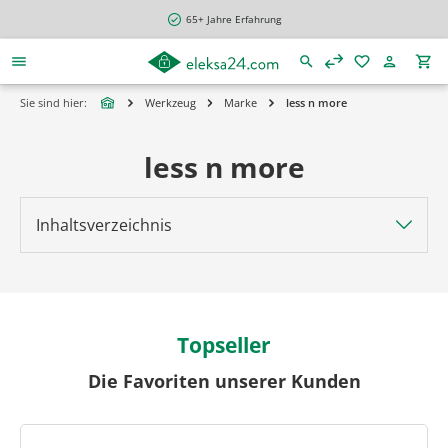
alt springen
65+ Jahre Erfahrung
Sie sind hier:
Werkzeug
Marke
less n more
less n more
Inhaltsverzeichnis
Topseller
Die Favoriten unserer Kunden
Produktgalerie überspringen