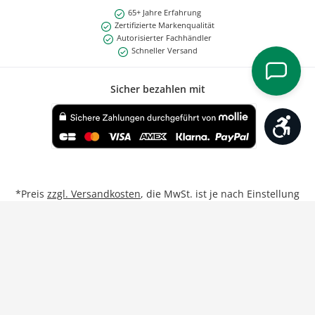
65+ Jahre Erfahrung
Zertifizierte Markenqualität
Autorisierter Fachhändler
Schneller Versand
Sicher bezahlen mit
Werk
Benutzerdefiniertes Bild 1
*Preis
zzgl. Versandkosten
, die MwSt. ist je nach Einstellung
Privat/Geschäftskunde inkl. bzw. exkl.
**Gilt für Lieferungen nach Deutschland bei Bestellungen
von Montag bis Freitag bis 17:00 Uhr.
Weitere Informationen
Vertrag widerrufen
Unsere Partner