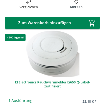
Merken
Vergleichen
Zum Warenkorb hinzufügen
> 500 lagernd
EI Electronics Rauchwarnmelder Ei650 Q-Label-
zertifiziert
1 Ausführung
Regulärer Prei
22,18 € *