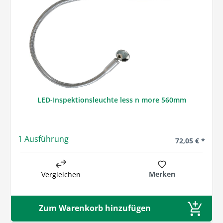
LED-Inspektionsleuchte less n more 560mm
1 Ausführung
Regulärer Prei
72,05 € *
Merken
Vergleichen
Zum Warenkorb hinzufügen