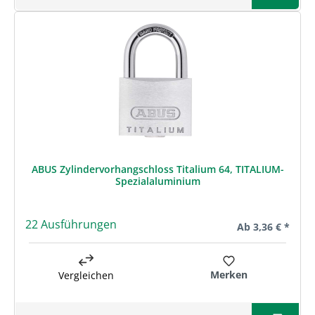
ABUS Zylindervorhangschloss Titalium 64, TITALIUM-
Spezialaluminium
22 Ausführungen
Regulärer Preis:
Ab
3,36 € *
Merken
Vergleichen