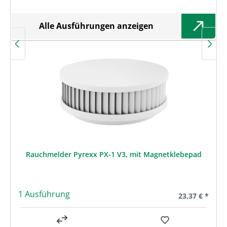
Alle Ausführungen anzeigen
Rauchmelder Pyrexx PX-1 V3, mit Magnetklebepad
1 Ausführung
Regulärer Prei
23,37 € *