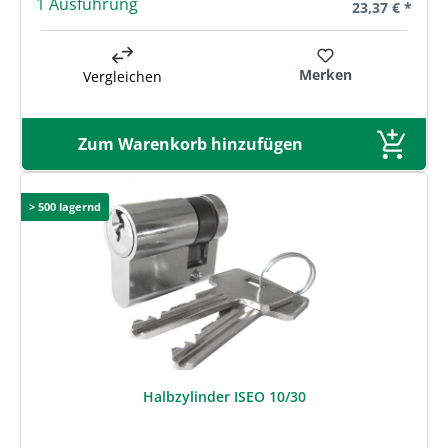
1 Ausführung
Regulärer Prei
23,37 € *
Merken
Vergleichen
Zum Warenkorb hinzufügen
> 500 lagernd
Halbzylinder ISEO 10/30