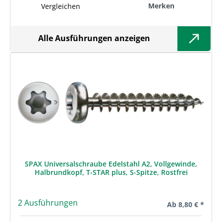
Merken
Vergleichen
Alle Ausführungen anzeigen
SPAX Universalschraube Edelstahl A2, Vollgewinde,
Halbrundkopf, T-STAR plus, S-Spitze, Rostfrei
2 Ausführungen
Regulärer Preis:
Ab
8,80 € *