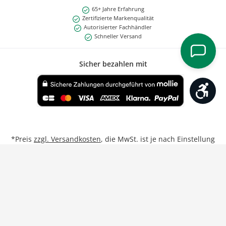
65+ Jahre Erfahrung
Zertifizierte Markenqualität
Autorisierter Fachhändler
Schneller Versand
Sicher bezahlen mit
Werk
Benutzerdefiniertes Bild 1
*Preis
zzgl. Versandkosten
, die MwSt. ist je nach Einstellung
Privat/Geschäftskunde inkl. bzw. exkl.
**Gilt für Lieferungen nach Deutschland bei Bestellungen
von Montag bis Freitag bis 17:00 Uhr.
Weitere Informationen
Vertrag widerrufen
Unsere Partner