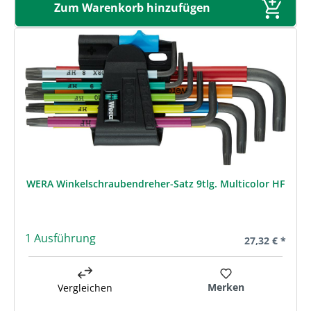
Zum Warenkorb hinzufügen
WERA Winkelschraubendreher-Satz 9tlg. Multicolor HF
1 Ausführung
Regulärer Prei
27,32 € *
Merken
Vergleichen