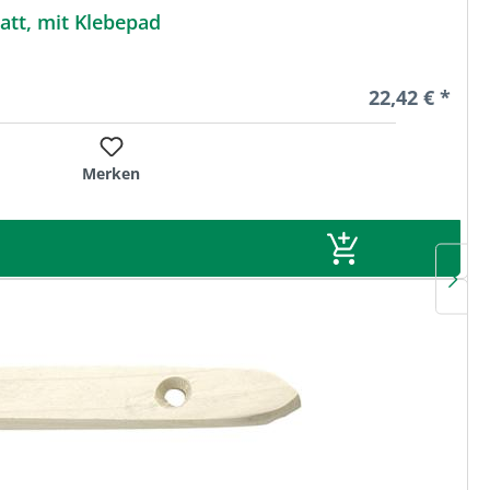
tt, mit Klebepad
Regulärer Pre
22,42 € *
Merken