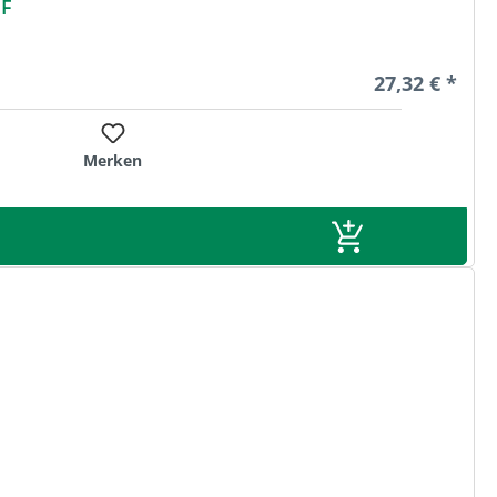
r HF
Regulärer Pre
27,32 € *
Merken