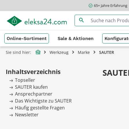
65+ Jahre Erfahrung
springen
Zur Hauptnavigation springen
Online-Sortiment
Sale & Aktionen
Konfigurat
Sie sind hier:
Werkzeug
Marke
SAUTER
SAUTE
Inhaltsverzeichnis
Topseller
SAUTER kaufen
Ansprechpartner
Das Wichtigste zu SAUTER
Häufig gestellte Fragen
Newsletter