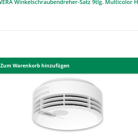
WERA Winkelschraubendreher-Satz 9tlg. Multicolo
Zum Warenkorb hinzufügen