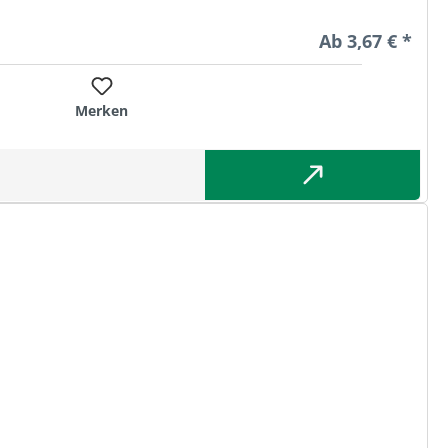
Regulärer Preis
Ab
3,67 € *
Merken