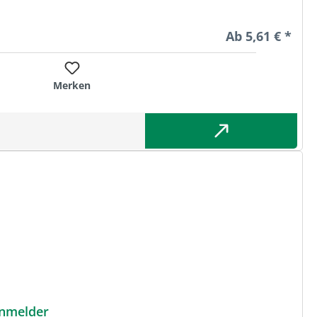
Regulärer Preis
Ab
5,61 € *
Merken
rnmelder