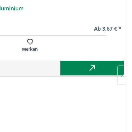
Spezialaluminium
Regulärer Preis
Ab
3,67 € *
Merken