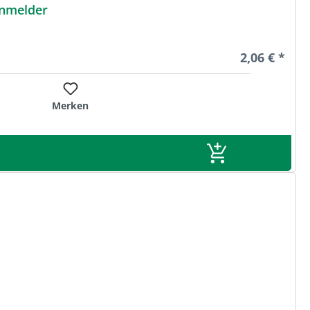
rnmelder
Regulärer Pr
2,06 € *
Merken