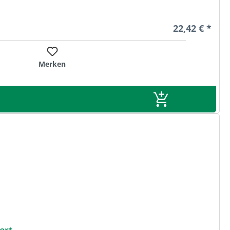
Regulärer Pre
22,42 € *
Merken
ert