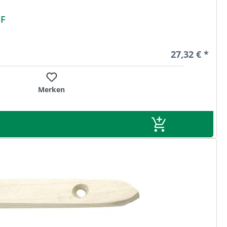
r HF
Regulärer Pre
27,32 € *
Merken