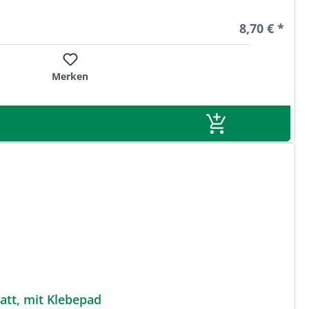
Regulärer Pr
8,70 € *
Merken
tt, mit Klebepad