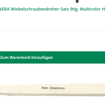
WERA Winkelschraubendreher-Satz 9tlg. Multicolo
Zum Warenkorb hinzufügen