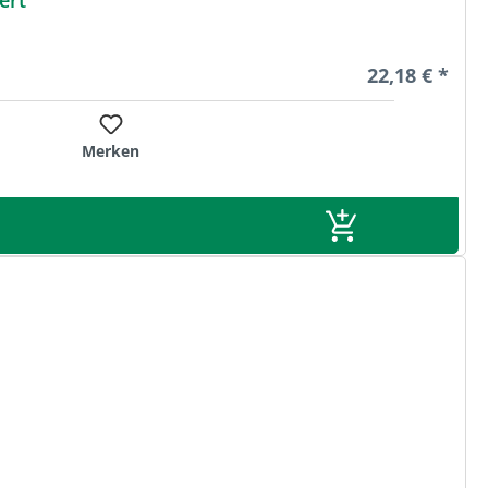
Regulärer Pre
22,18 € *
Merken