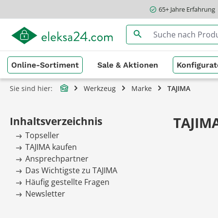
65+ Jahre Erfahrung
springen
Zur Hauptnavigation springen
Online-Sortiment
Sale & Aktionen
Konfigurat
Sie sind hier:
Werkzeug
Marke
TAJIMA
TAJIM
Inhaltsverzeichnis
Topseller
TAJIMA kaufen
Ansprechpartner
Das Wichtigste zu TAJIMA
Häufig gestellte Fragen
Newsletter