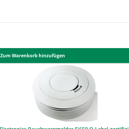
Zum Warenkorb hinzufügen
 Electronics Rauchwarnmelder Ei650 Q-Label-zertifizi