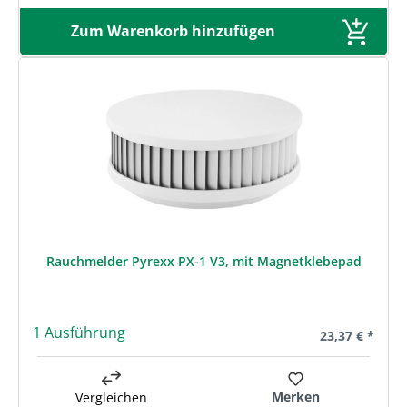
Zum Warenkorb hinzufügen
Rauchmelder Pyrexx PX-1 V3, mit Magnetklebepad
1 Ausführung
Regulärer Prei
23,37 € *
Merken
Vergleichen