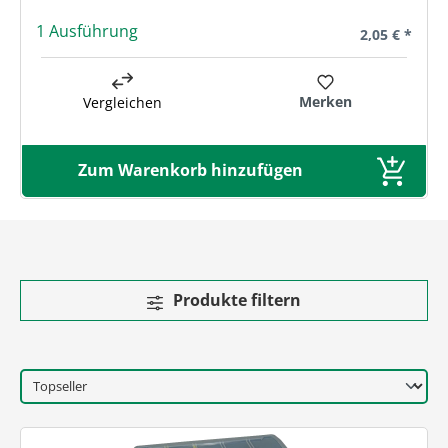
1 Ausführung
Regulärer Pre
2,05 € *
Merken
Vergleichen
Zum Warenkorb hinzufügen
Produkte filtern