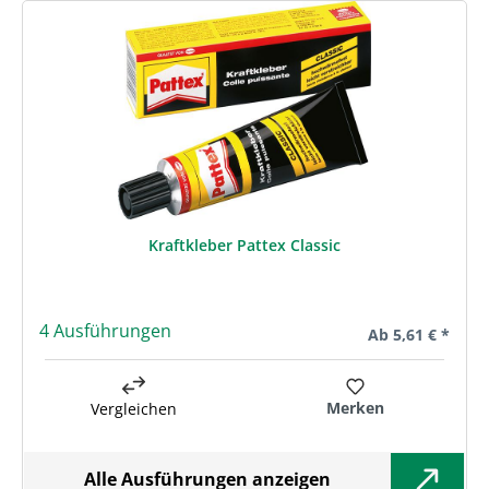
Kraftkleber Pattex Classic
4 Ausführungen
Regulärer Preis:
Ab
5,61 € *
Merken
Vergleichen
Alle Ausführungen anzeigen