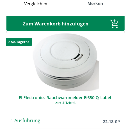
Merken
Vergleichen
Zum Warenkorb hinzufügen
> 500 lagernd
EI Electronics Rauchwarnmelder Ei650 Q-Label-
zertifiziert
1 Ausführung
Regulärer Prei
22,18 € *