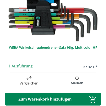
WERA Winkelschraubendreher-Satz 9tlg. Multicolor HF
1 Ausführung
Regulärer Prei
27,32 € *
Merken
Vergleichen
Zum Warenkorb hinzufügen