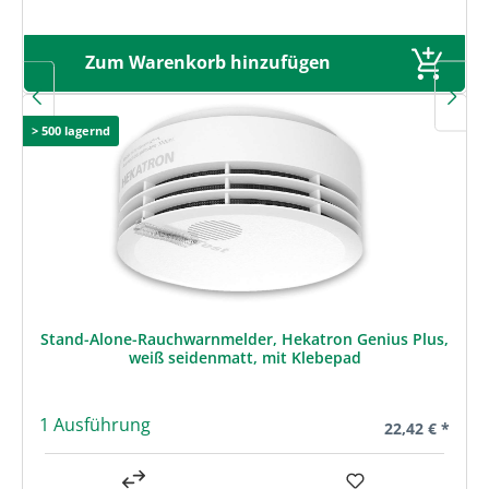
Zum Warenkorb hinzufügen
> 500 lagernd
Stand-Alone-Rauchwarnmelder, Hekatron Genius Plus,
weiß seidenmatt, mit Klebepad
1 Ausführung
Regulärer Prei
22,42 € *