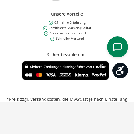
Unsere Vorteile
65+ Jahre Erfahrung
Zertifizierte Markenqualität
Autorisierter Fachhändler
Schneller Versand
Sicher bezahlen mit
Werk
Benutzerdefiniertes Bild 1
*Preis
zzgl. Versandkosten
, die MwSt. ist je nach Einstellung
Privat/Geschäftskunde inkl. bzw. exkl.
**Gilt für Lieferungen nach Deutschland bei Bestellungen
von Montag bis Freitag bis 17:00 Uhr.
Weitere Informationen
Vertrag widerrufen