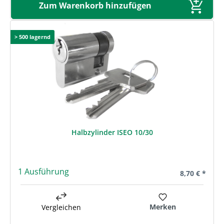
Zum Warenkorb hinzufügen
> 500 lagernd
Halbzylinder ISEO 10/30
1 Ausführung
Regulärer Pre
8,70 € *
Merken
Vergleichen