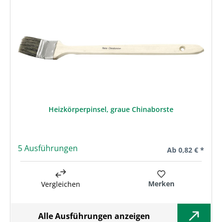
Heizkörperpinsel, graue Chinaborste
5 Ausführungen
Regulärer Preis:
Ab
0,82 € *
Merken
Vergleichen
Alle Ausführungen anzeigen