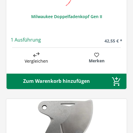
Milwaukee Doppelfadenkopf Gen II
1 Ausführung
Regulärer Prei
42,55 € *
Merken
Vergleichen
Zum Warenkorb hinzufügen