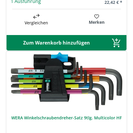
1 Ausführung
Regulärer Prei
22,42 € *
Merken
Vergleichen
Zum Warenkorb hinzufügen
WERA Winkelschraubendreher-Satz 9tlg. Multicolor HF