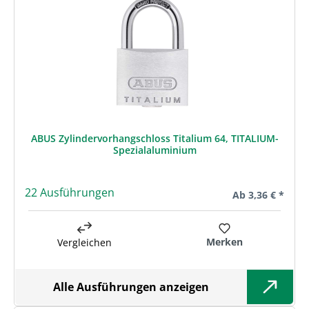
ABUS Zylindervorhangschloss Titalium 64, TITALIUM-
Spezialaluminium
22 Ausführungen
Regulärer Preis:
Ab
3,36 € *
Merken
Vergleichen
Alle Ausführungen anzeigen