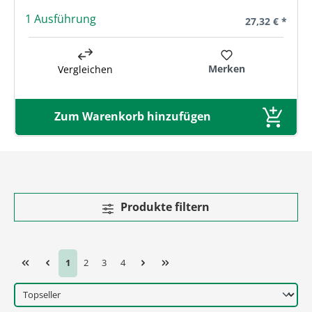
1 Ausführung
Regulärer Prei
27,32 € *
Merken
Vergleichen
Zum Warenkorb hinzufügen
Produkte filtern
Seite
Seite
Seite
Seite
1
2
3
4