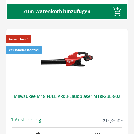
Zum Warenkorb hinzufügen
Ausverkauft
Versandkostenfrei
Milwaukee M18 FUEL Akku-Laubbläser M18F2BL-802
1 Ausführung
Regulärer Preis
711,91 € *