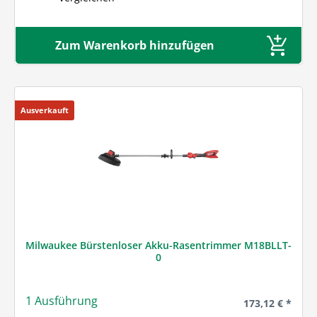
Zum Warenkorb hinzufügen
Ausverkauft
Milwaukee Bürstenloser Akku-Rasentrimmer M18BLLT-
0
1 Ausführung
Regulärer Preis
173,12 € *