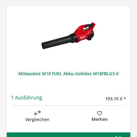
Milwaukee M18 FUEL Akku-Gebläse M18FBLG3-0
1 Ausführung
Regulärer Preis
193,15 € *
Merken
Vergleichen