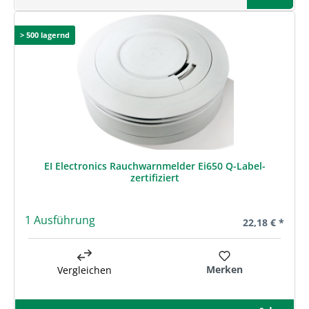
> 500 lagernd
EI Electronics Rauchwarnmelder Ei650 Q-Label-
zertifiziert
1 Ausführung
Regulärer Prei
22,18 € *
Merken
Vergleichen