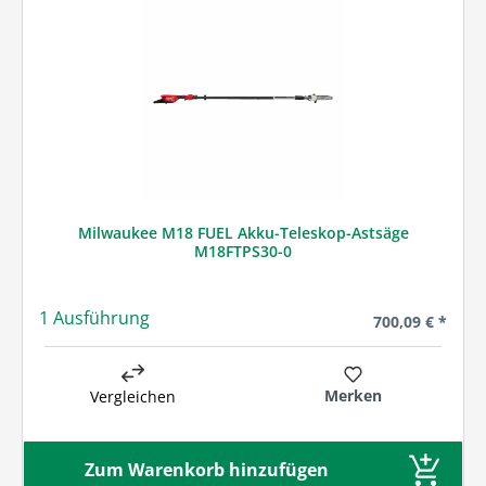
Milwaukee M18 FUEL Akku-Teleskop-Astsäge
M18FTPS30-0
1 Ausführung
Regulärer Preis
700,09 € *
Merken
Vergleichen
Zum Warenkorb hinzufügen