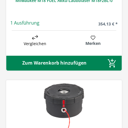
Milwaukee M18 FUEL Akku-Laubbläser M18F2BL-0
1 Ausführung
Regulärer Preis
354,13 € *
Merken
Vergleichen
Zum Warenkorb hinzufügen