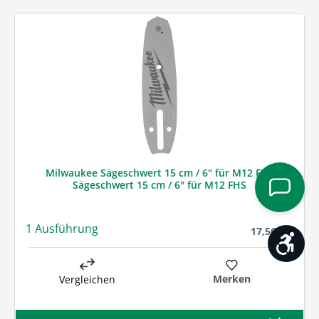
Milwaukee Sägeschwert 15 cm / 6" für M12 FHS
Sägeschwert 15 cm / 6" für M12 FHS
1 Ausführung
Regulärer Prei
17,56 € *
Werk
Merken
Vergleichen