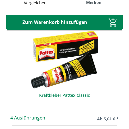
Merken
Vergleichen
Zum Warenkorb hinzufügen
Kraftkleber Pattex Classic
4 Ausführungen
Regulärer Preis:
Ab
5,61 € *