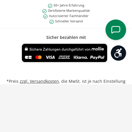
65+ Jahre Erfahrung
Zertifizierte Markenqualität
Autorisierter Fachhändler
Schneller Versand
Sicher bezahlen mit
Werk
Benutzerdefiniertes Bild 1
*Preis
zzgl. Versandkosten
, die MwSt. ist je nach Einstellung
Privat/Geschäftskunde inkl. bzw. exkl.
**Gilt für Lieferungen nach Deutschland bei Bestellungen
von Montag bis Freitag bis 17:00 Uhr.
Weitere Informationen
Vertrag widerrufen
Unsere Partner