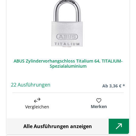
ABUS Zylindervorhangschloss Titalium 64, TITALIUM-
Spezialaluminium
22 Ausführungen
Regulärer Preis:
Ab
3,36 € *
Merken
Vergleichen
Alle Ausführungen anzeigen