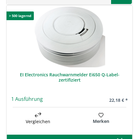
> 500 lagernd
EI Electronics Rauchwarnmelder Ei650 Q-Label-
zertifiziert
1 Ausführung
Regulärer Prei
22,18 € *
Merken
Vergleichen