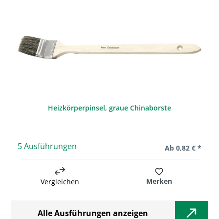
Heizkörperpinsel, graue Chinaborste
5 Ausführungen
Regulärer Preis:
Ab
0,82 € *
Merken
Vergleichen
Alle Ausführungen anzeigen