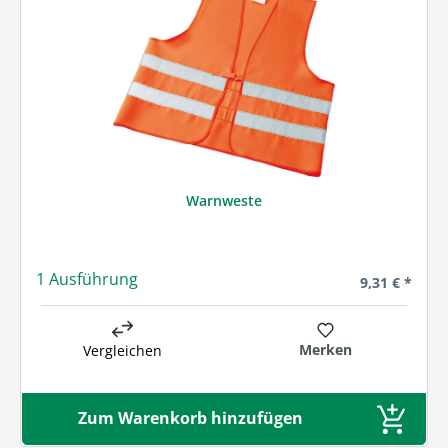
Warnweste
1 Ausführung
Regulärer Pre
9,31 € *
Merken
Vergleichen
Zum Warenkorb hinzufügen