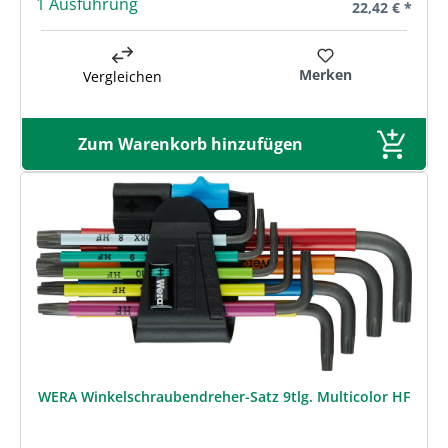
1 Ausführung
Regulärer Prei
22,42 € *
Merken
Vergleichen
Zum Warenkorb hinzufügen
WERA Winkelschraubendreher-Satz 9tlg. Multicolor HF