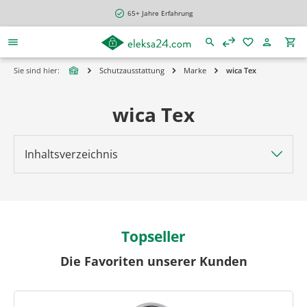
alt springen
65+ Jahre Erfahrung
Sie sind hier:
Schutzausstattung
Marke
wica Tex
wica Tex
Inhaltsverzeichnis
Topseller
Die Favoriten unserer Kunden
Produktgalerie überspringen