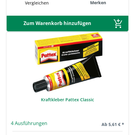
Merken
Vergleichen
Zum Warenkorb hinzufügen
Kraftkleber Pattex Classic
4 Ausführungen
Regulärer Preis:
Ab
5,61 € *