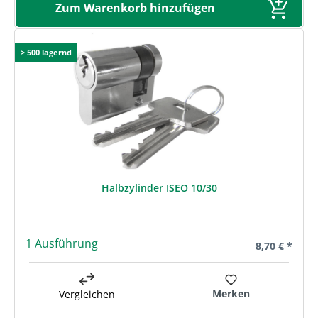
Zum Warenkorb hinzufügen
> 500 lagernd
Halbzylinder ISEO 10/30
1 Ausführung
Regulärer Pre
8,70 € *
Merken
Vergleichen