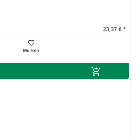
Regulärer Pre
23,37 € *
Merken