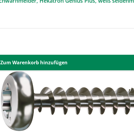
chwarnmelder, Hekatron Genius Plus, weiß seidenma
Zum Warenkorb hinzufügen