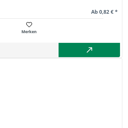
Regulärer Preis
Ab
0,82 € *
Merken