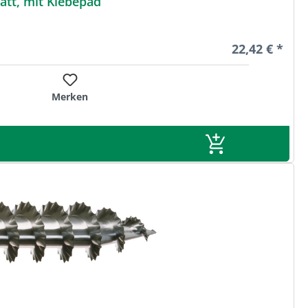
tt, mit Klebepad
Regulärer Pre
22,42 € *
Merken