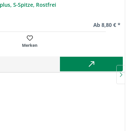
us, S-Spitze, Rostfrei
Regulärer Preis
Ab
8,80 € *
Merken