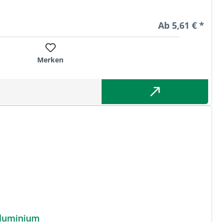
Regulärer Preis
Ab
5,61 € *
Merken
Spezialaluminium