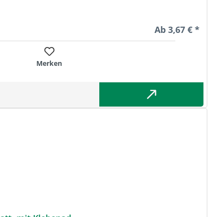
Regulärer Preis
Ab
3,67 € *
Merken