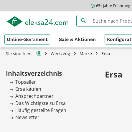
65+ Jahre Erfahrung
springen
Zur Hauptnavigation springen
Online-Sortiment
Sale & Aktionen
Konfigurat
Sie sind hier:
Werkzeug
Marke
Ersa
Ersa
Inhaltsverzeichnis
Topseller
Ersa kaufen
Ansprechpartner
Das Wichtigste zu Ersa
Häufig gestellte Fragen
Newsletter