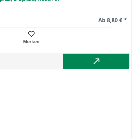
Regulärer Preis
Ab
8,80 € *
Merken