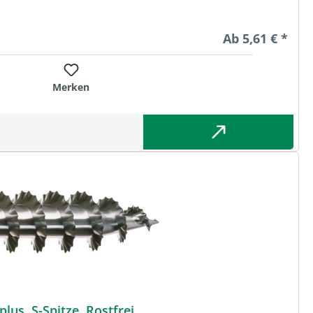
Regulärer Preis
Ab
5,61 € *
Merken
us, S-Spitze, Rostfrei