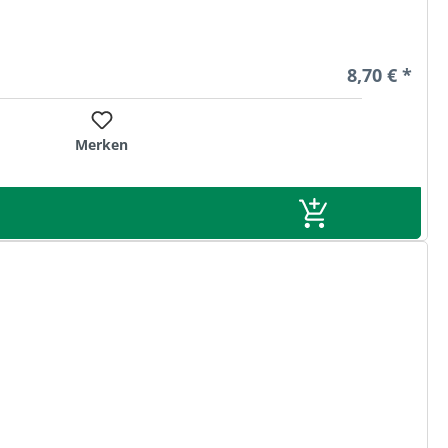
Regulärer Pr
8,70 € *
Merken