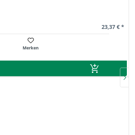
Regulärer Pre
23,37 € *
Merken