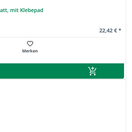
tt, mit Klebepad
Regulärer Pre
22,42 € *
Merken