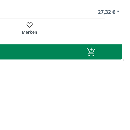
Regulärer Pre
27,32 € *
Merken