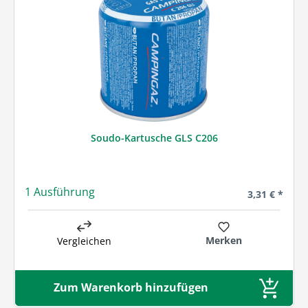
Soudo-Kartusche GLS C206
1 Ausführung
Regulärer Pre
3,31 € *
Merken
Vergleichen
Zum Warenkorb hinzufügen