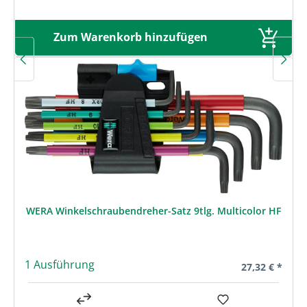
Zum Warenkorb hinzufügen
WERA Winkelschraubendreher-Satz 9tlg. Multicolor HF
1 Ausführung
Regulärer Prei
27,32 € *