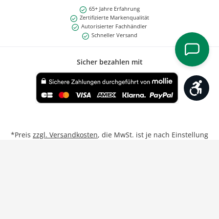
65+ Jahre Erfahrung
Zertifizierte Markenqualität
Autorisierter Fachhändler
Schneller Versand
Sicher bezahlen mit
Werk
Benutzerdefiniertes Bild 1
*Preis
zzgl. Versandkosten
, die MwSt. ist je nach Einstellung
Privat/Geschäftskunde inkl. bzw. exkl.
**Gilt für Lieferungen nach Deutschland bei Bestellungen
von Montag bis Freitag bis 17:00 Uhr.
Weitere Informationen
Vertrag widerrufen
Unsere Partner