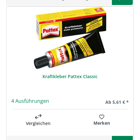
Kraftkleber Pattex Classic
4 Ausführungen
Regulärer Preis:
Ab
5,61 € *
Merken
Vergleichen