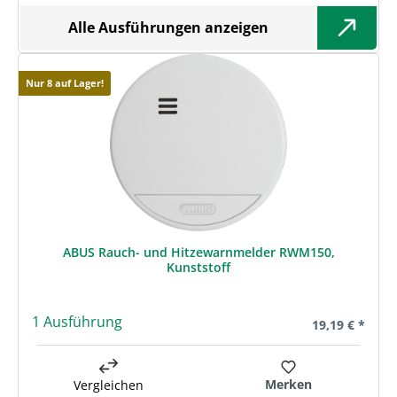
Alle Ausführungen anzeigen
Nur 8 auf Lager!
ABUS Rauch- und Hitzewarnmelder RWM150,
Kunststoff
1 Ausführung
Regulärer Prei
19,19 € *
Merken
Vergleichen