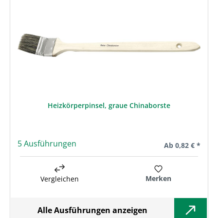
Produktgalerie überspringen
Heizkörperpinsel, graue Chinaborste
5 Ausführungen
Regulärer Preis:
Ab
0,82 € *
Merken
Vergleichen
Alle Ausführungen anzeigen