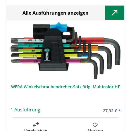
Alle Ausführungen anzeigen
WERA Winkelschraubendreher-Satz 9tlg. Multicolor HF
1 Ausführung
Regulärer Prei
27,32 € *
Merken
Vergleichen