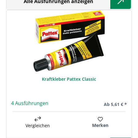
Alle Ausführungen anzeigen
Kraftkleber Pattex Classic
4 Ausführungen
Regulärer Preis:
Ab
5,61 € *
Merken
Vergleichen