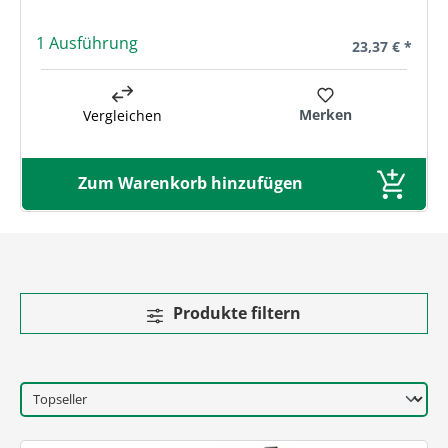
1 Ausführung
Regulärer Prei
23,37 € *
Merken
Vergleichen
Zum Warenkorb hinzufügen
Produkte filtern