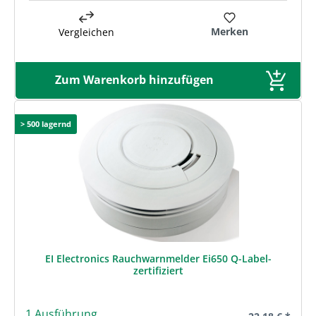
Merken
Vergleichen
Zum Warenkorb hinzufügen
> 500 lagernd
EI Electronics Rauchwarnmelder Ei650 Q-Label-
zertifiziert
1 Ausführung
Regulärer Prei