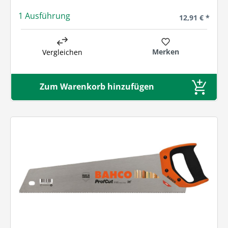
1 Ausführung
Regulärer Prei
12,91 € *
Merken
Vergleichen
Zum Warenkorb hinzufügen