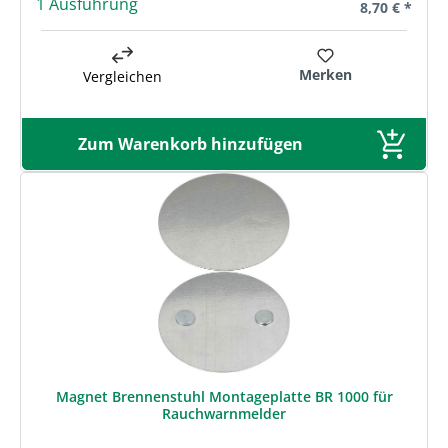
1 Ausführung
Regulärer Pre
8,70 € *
Merken
Vergleichen
Zum Warenkorb hinzufügen
Magnet Brennenstuhl Montageplatte BR 1000 für
Rauchwarnmelder