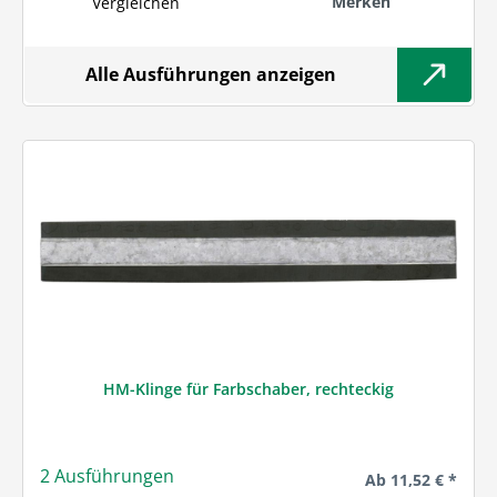
Merken
Vergleichen
Alle Ausführungen anzeigen
HM-Klinge für Farbschaber, rechteckig
2 Ausführungen
Regulärer Preis:
Ab
11,52 € *