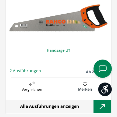
Handsäge UT
2 Ausführungen
Regulärer Preis:
Ab
21,91 € *
Werk
Merken
Vergleichen
Alle Ausführungen anzeigen