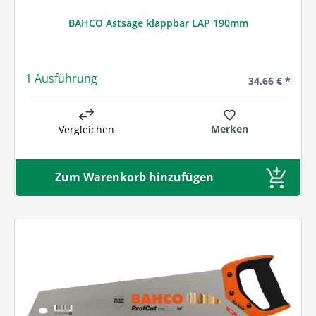
BAHCO Astsäge klappbar LAP 190mm
1 Ausführung
Regulärer Prei
34,66 € *
Merken
Vergleichen
Zum Warenkorb hinzufügen