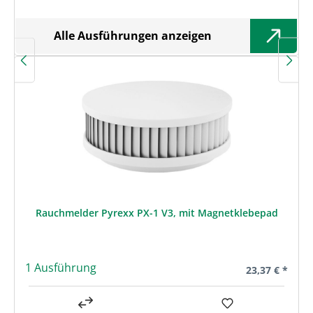
Alle Ausführungen anzeigen
Rauchmelder Pyrexx PX-1 V3, mit Magnetklebepad
1 Ausführung
Regulärer Prei
23,37 € *