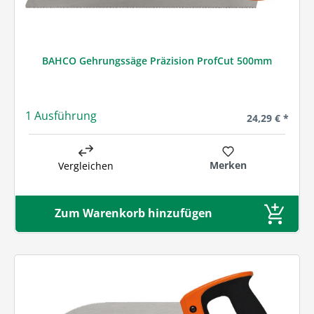
BAHCO Gehrungssäge Präzision ProfCut 500mm
1 Ausführung
Regulärer Prei
24,29 € *
Merken
Vergleichen
Zum Warenkorb hinzufügen