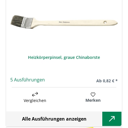
Heizkörperpinsel, graue Chinaborste
5 Ausführungen
Regulärer Preis:
Ab
0,82 € *
Merken
Vergleichen
Alle Ausführungen anzeigen