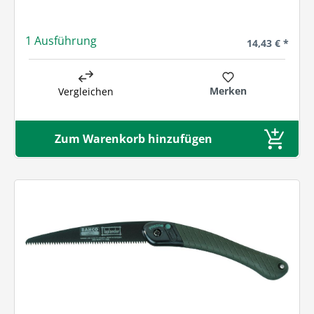
1 Ausführung
Regulärer Prei
14,43 € *
Merken
Vergleichen
Zum Warenkorb hinzufügen