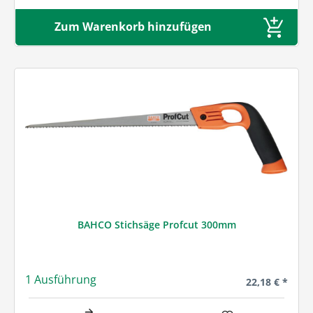
Zum Warenkorb hinzufügen
BAHCO Stichsäge Profcut 300mm
1 Ausführung
Regulärer Prei
22,18 € *