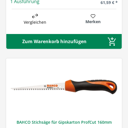
1 Ausführung
Regulärer Prei
61,59 € *
Merken
Vergleichen
Zum Warenkorb hinzufügen
BAHCO Stichsäge für Gipskarton ProfCut 160mm