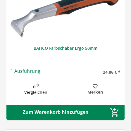
BAHCO Farbschaber Ergo 50mm
1 Ausführung
Regulärer Prei
24,86 € *
Merken
Vergleichen
Zum Warenkorb hinzufügen