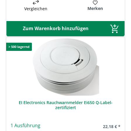
Merken
Vergleichen
Zum Warenkorb hinzufügen
> 500 lagernd
EI Electronics Rauchwarnmelder Ei650 Q-Label-
zertifiziert
1 Ausführung
Regulärer Prei
22,18 € *