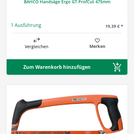
BAHCO Handsäge Ergo GT ProfCut 475mm
1 Ausführung
Regulärer Prei
19,39 € *
Merken
Vergleichen
Zum Warenkorb hinzufügen