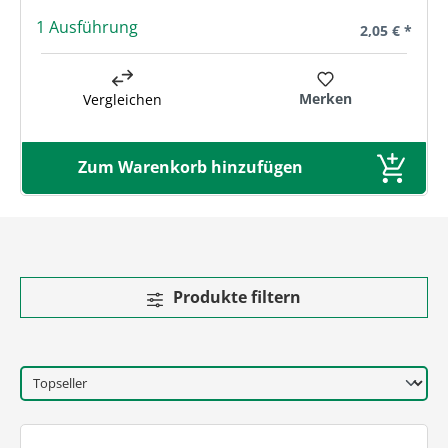
1 Ausführung
Regulärer Pre
2,05 € *
Merken
Vergleichen
Zum Warenkorb hinzufügen
Produkte filtern