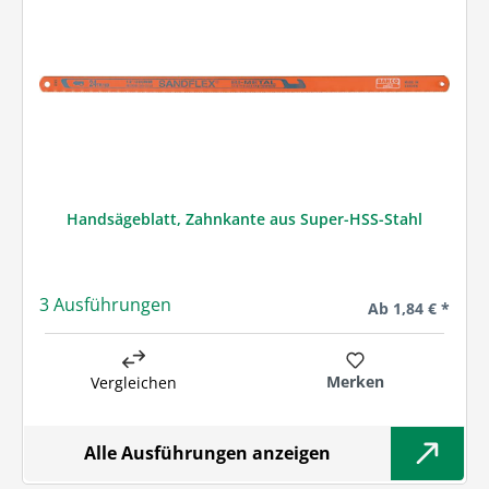
Handsägeblatt, Zahnkante aus Super-HSS-Stahl
3 Ausführungen
Regulärer Preis:
Ab
1,84 € *
Merken
Vergleichen
Alle Ausführungen anzeigen