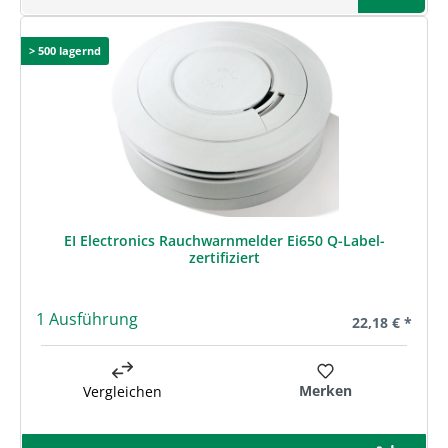
> 500 lagernd
EI Electronics Rauchwarnmelder Ei650 Q-Label-
zertifiziert
1 Ausführung
Regulärer Prei
22,18 € *
Merken
Vergleichen