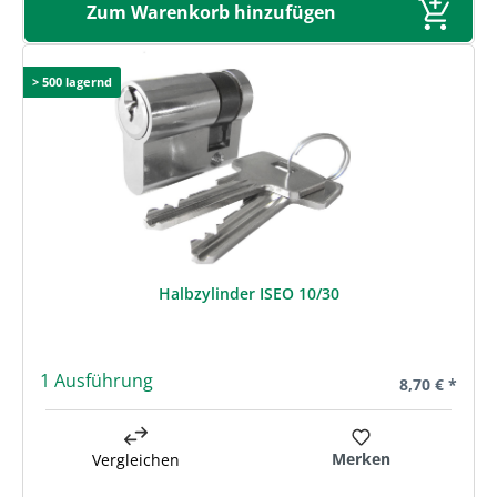
Zum Warenkorb hinzufügen
> 500 lagernd
Halbzylinder ISEO 10/30
1 Ausführung
Regulärer Pre
8,70 € *
Merken
Vergleichen