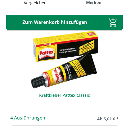
Merken
Vergleichen
Zum Warenkorb hinzufügen
Kraftkleber Pattex Classic
4 Ausführungen
Regulärer Preis:
Ab
5,61 € *