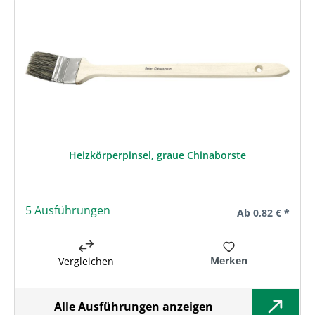
Heizkörperpinsel, graue Chinaborste
5 Ausführungen
Regulärer Preis:
Ab
0,82 € *
Merken
Vergleichen
Alle Ausführungen anzeigen