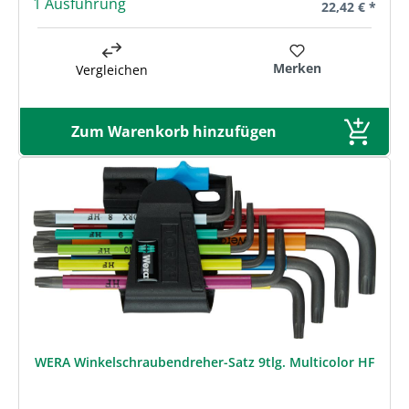
1 Ausführung
Regulärer Prei
22,42 € *
Merken
Vergleichen
Zum Warenkorb hinzufügen
WERA Winkelschraubendreher-Satz 9tlg. Multicolor HF