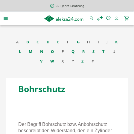
alt springen
65+ Jahre Erfahrung
A
B
C
D
E
F
G
H
I
J
K
L
M
N
O
P
Q
R
S
T
U
V
W
X
Y
Z
#
Bohrschutz
Der Begriff Bohrschutz bzw. Anbohrschutz
beschreibt den Widerstand, den ein Zylinder