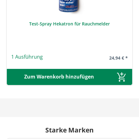
Test-Spray Hekatron für Rauchmelder
1 Ausführung
Regulärer Prei
24,94 € *
Zum Warenkorb hinzufügen
Starke Marken