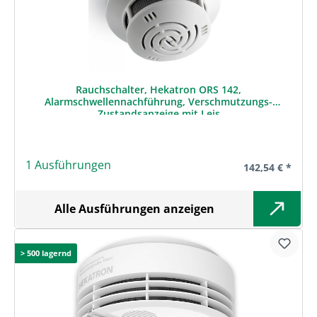
Rauchschalter, Hekatron ORS 142,
Alarmschwellennachführung, Verschmutzungs-
Zustandsanzeige mit Leis
1 Ausführungen
Regulärer Preis
142,54 € *
Alle Ausführungen anzeigen
> 500 lagernd