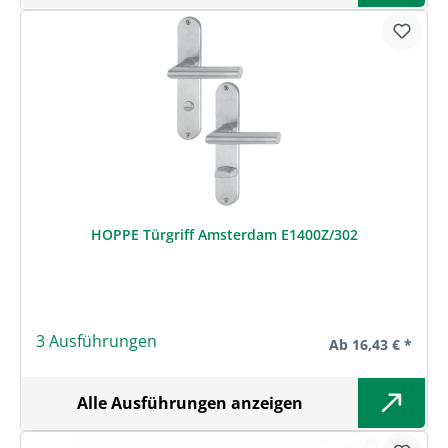
HOPPE Türgriff Amsterdam E1400Z/302
3 Ausführungen
Regulärer Preis:
Ab
16,43 € *
Alle Ausführungen anzeigen