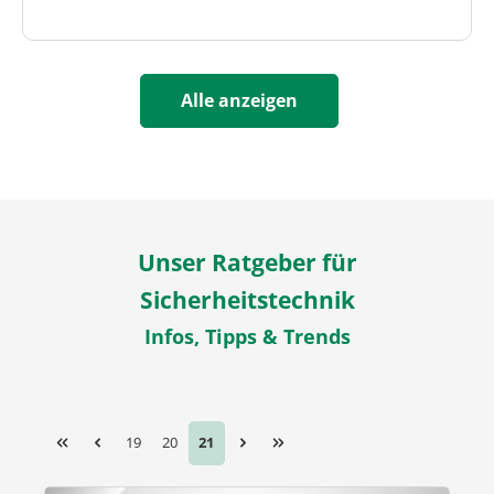
Alle anzeigen
Unser Ratgeber für
Sicherheitstechnik
Infos, Tipps & Trends
Seite
Seite
Seite
19
20
21